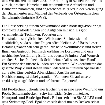
um! Wir blicken auf über 20 Jahre Erfahrung in Sachen Pooltechnik
zurück, arbeiten Jahrzehnte mit renommierten Architekten und
Bauherren zusammen, sind angesehenes Mitglied in der Vereinigung
der Bädermeister und Mitglied des Verbands der Österreichischen
Schwimmbadindustrie (ÖVS).
Die Entscheidung für ein Schwimmbad oder Biodesign-Pool bringt
komplexe Anforderungen und Aufgaben mit sich. Es gibt
verschiedenste Techniken, Poolarten und
Konstruktionsmöglichkeiten. Wir beraten Sie intensiv und
ausführlich, so dass keine Fragen offen bleiben. Auf Basis dieser
Beratung planen wir sehr gerne Ihre neue Wohlfühloase und stellen
Ihnen ein Angebot. Technisch erstklassige Lösungen und eine
nachhaltige Ausführung ist für uns oberste Prämisse! Auf Wunsch
erhalten Sie bei Pooltechnik Schönleitner "alles aus einer Hand".
Ein Service den unsere Kunden sehr schätzen. Wir koordinieren das
gesamte Projekt und stehen Ihnen jederzeit mit unseren Spezialisten
zur Seite. Eine perfekte Abwicklung, Ausführung und
Nachbetreuung ist dabei garantiert. Vertrauen Sie auf unsere
erstklassig ausgebildeten und erfahrenen Experten!
Mit Pooltechnik Schönleitner tauchen Sie in eine neue Welt rund um
Pools, Schwimmbecken, Schwimmbäder, Schwimmteiche,
Naturpools und Biodesign-Pools. Bei uns erhalten Sie ALLES rund
ums Swimming-Pool. Egal ob es sich dabei um das Becken selbst,