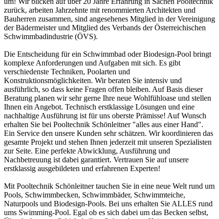
um! Wir blicken auf über 20 Jahre Erfahrung in Sachen Pooltechnik
zurück, arbeiten Jahrzehnte mit renommierten Architekten und
Bauherren zusammen, sind angesehenes Mitglied in der Vereinigung
der Bädermeister und Mitglied des Verbands der Österreichischen
Schwimmbadindustrie (ÖVS).
Die Entscheidung für ein Schwimmbad oder Biodesign-Pool bringt
komplexe Anforderungen und Aufgaben mit sich. Es gibt
verschiedenste Techniken, Poolarten und
Konstruktionsmöglichkeiten. Wir beraten Sie intensiv und
ausführlich, so dass keine Fragen offen bleiben. Auf Basis dieser
Beratung planen wir sehr gerne Ihre neue Wohlfühloase und stellen
Ihnen ein Angebot. Technisch erstklassige Lösungen und eine
nachhaltige Ausführung ist für uns oberste Prämisse! Auf Wunsch
erhalten Sie bei Pooltechnik Schönleitner "alles aus einer Hand".
Ein Service den unsere Kunden sehr schätzen. Wir koordinieren das
gesamte Projekt und stehen Ihnen jederzeit mit unseren Spezialisten
zur Seite. Eine perfekte Abwicklung, Ausführung und
Nachbetreuung ist dabei garantiert. Vertrauen Sie auf unsere
erstklassig ausgebildeten und erfahrenen Experten!
Mit Pooltechnik Schönleitner tauchen Sie in eine neue Welt rund um
Pools, Schwimmbecken, Schwimmbäder, Schwimmteiche,
Naturpools und Biodesign-Pools. Bei uns erhalten Sie ALLES rund
ums Swimming-Pool. Egal ob es sich dabei um das Becken selbst,