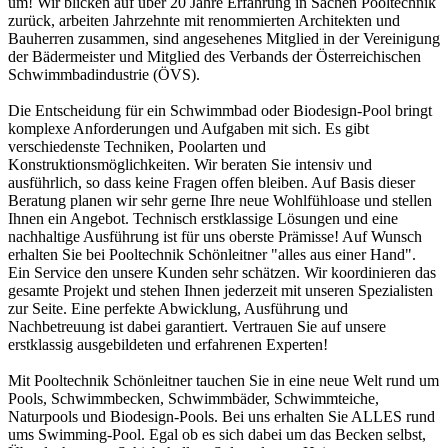
um! Wir blicken auf über 20 Jahre Erfahrung in Sachen Pooltechnik
zurück, arbeiten Jahrzehnte mit renommierten Architekten und
Bauherren zusammen, sind angesehenes Mitglied in der Vereinigung
der Bädermeister und Mitglied des Verbands der Österreichischen
Schwimmbadindustrie (ÖVS).
Die Entscheidung für ein Schwimmbad oder Biodesign-Pool bringt
komplexe Anforderungen und Aufgaben mit sich. Es gibt
verschiedenste Techniken, Poolarten und
Konstruktionsmöglichkeiten. Wir beraten Sie intensiv und
ausführlich, so dass keine Fragen offen bleiben. Auf Basis dieser
Beratung planen wir sehr gerne Ihre neue Wohlfühloase und stellen
Ihnen ein Angebot. Technisch erstklassige Lösungen und eine
nachhaltige Ausführung ist für uns oberste Prämisse! Auf Wunsch
erhalten Sie bei Pooltechnik Schönleitner "alles aus einer Hand".
Ein Service den unsere Kunden sehr schätzen. Wir koordinieren das
gesamte Projekt und stehen Ihnen jederzeit mit unseren Spezialisten
zur Seite. Eine perfekte Abwicklung, Ausführung und
Nachbetreuung ist dabei garantiert. Vertrauen Sie auf unsere
erstklassig ausgebildeten und erfahrenen Experten!
Mit Pooltechnik Schönleitner tauchen Sie in eine neue Welt rund um
Pools, Schwimmbecken, Schwimmbäder, Schwimmteiche,
Naturpools und Biodesign-Pools. Bei uns erhalten Sie ALLES rund
ums Swimming-Pool. Egal ob es sich dabei um das Becken selbst,