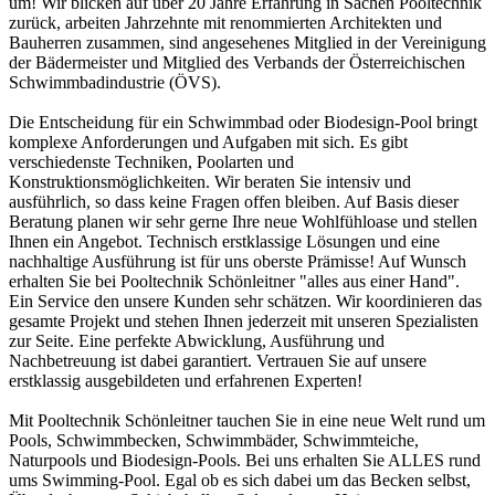
um! Wir blicken auf über 20 Jahre Erfahrung in Sachen Pooltechnik
zurück, arbeiten Jahrzehnte mit renommierten Architekten und
Bauherren zusammen, sind angesehenes Mitglied in der Vereinigung
der Bädermeister und Mitglied des Verbands der Österreichischen
Schwimmbadindustrie (ÖVS).
Die Entscheidung für ein Schwimmbad oder Biodesign-Pool bringt
komplexe Anforderungen und Aufgaben mit sich. Es gibt
verschiedenste Techniken, Poolarten und
Konstruktionsmöglichkeiten. Wir beraten Sie intensiv und
ausführlich, so dass keine Fragen offen bleiben. Auf Basis dieser
Beratung planen wir sehr gerne Ihre neue Wohlfühloase und stellen
Ihnen ein Angebot. Technisch erstklassige Lösungen und eine
nachhaltige Ausführung ist für uns oberste Prämisse! Auf Wunsch
erhalten Sie bei Pooltechnik Schönleitner "alles aus einer Hand".
Ein Service den unsere Kunden sehr schätzen. Wir koordinieren das
gesamte Projekt und stehen Ihnen jederzeit mit unseren Spezialisten
zur Seite. Eine perfekte Abwicklung, Ausführung und
Nachbetreuung ist dabei garantiert. Vertrauen Sie auf unsere
erstklassig ausgebildeten und erfahrenen Experten!
Mit Pooltechnik Schönleitner tauchen Sie in eine neue Welt rund um
Pools, Schwimmbecken, Schwimmbäder, Schwimmteiche,
Naturpools und Biodesign-Pools. Bei uns erhalten Sie ALLES rund
ums Swimming-Pool. Egal ob es sich dabei um das Becken selbst,