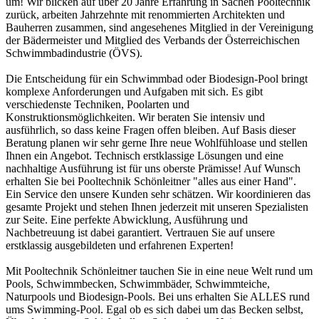
um! Wir blicken auf über 20 Jahre Erfahrung in Sachen Pooltechnik
zurück, arbeiten Jahrzehnte mit renommierten Architekten und
Bauherren zusammen, sind angesehenes Mitglied in der Vereinigung
der Bädermeister und Mitglied des Verbands der Österreichischen
Schwimmbadindustrie (ÖVS).
Die Entscheidung für ein Schwimmbad oder Biodesign-Pool bringt
komplexe Anforderungen und Aufgaben mit sich. Es gibt
verschiedenste Techniken, Poolarten und
Konstruktionsmöglichkeiten. Wir beraten Sie intensiv und
ausführlich, so dass keine Fragen offen bleiben. Auf Basis dieser
Beratung planen wir sehr gerne Ihre neue Wohlfühloase und stellen
Ihnen ein Angebot. Technisch erstklassige Lösungen und eine
nachhaltige Ausführung ist für uns oberste Prämisse! Auf Wunsch
erhalten Sie bei Pooltechnik Schönleitner "alles aus einer Hand".
Ein Service den unsere Kunden sehr schätzen. Wir koordinieren das
gesamte Projekt und stehen Ihnen jederzeit mit unseren Spezialisten
zur Seite. Eine perfekte Abwicklung, Ausführung und
Nachbetreuung ist dabei garantiert. Vertrauen Sie auf unsere
erstklassig ausgebildeten und erfahrenen Experten!
Mit Pooltechnik Schönleitner tauchen Sie in eine neue Welt rund um
Pools, Schwimmbecken, Schwimmbäder, Schwimmteiche,
Naturpools und Biodesign-Pools. Bei uns erhalten Sie ALLES rund
ums Swimming-Pool. Egal ob es sich dabei um das Becken selbst,