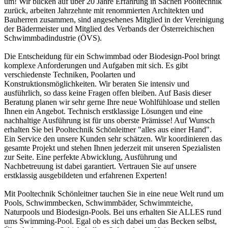
um! Wir blicken auf über 20 Jahre Erfahrung in Sachen Pooltechnik
zurück, arbeiten Jahrzehnte mit renommierten Architekten und
Bauherren zusammen, sind angesehenes Mitglied in der Vereinigung
der Bädermeister und Mitglied des Verbands der Österreichischen
Schwimmbadindustrie (ÖVS).
Die Entscheidung für ein Schwimmbad oder Biodesign-Pool bringt
komplexe Anforderungen und Aufgaben mit sich. Es gibt
verschiedenste Techniken, Poolarten und
Konstruktionsmöglichkeiten. Wir beraten Sie intensiv und
ausführlich, so dass keine Fragen offen bleiben. Auf Basis dieser
Beratung planen wir sehr gerne Ihre neue Wohlfühloase und stellen
Ihnen ein Angebot. Technisch erstklassige Lösungen und eine
nachhaltige Ausführung ist für uns oberste Prämisse! Auf Wunsch
erhalten Sie bei Pooltechnik Schönleitner "alles aus einer Hand".
Ein Service den unsere Kunden sehr schätzen. Wir koordinieren das
gesamte Projekt und stehen Ihnen jederzeit mit unseren Spezialisten
zur Seite. Eine perfekte Abwicklung, Ausführung und
Nachbetreuung ist dabei garantiert. Vertrauen Sie auf unsere
erstklassig ausgebildeten und erfahrenen Experten!
Mit Pooltechnik Schönleitner tauchen Sie in eine neue Welt rund um
Pools, Schwimmbecken, Schwimmbäder, Schwimmteiche,
Naturpools und Biodesign-Pools. Bei uns erhalten Sie ALLES rund
ums Swimming-Pool. Egal ob es sich dabei um das Becken selbst,