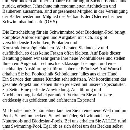
um! Wir blicken auf über 20 Jahre Erfahrung in Sachen Pooltechnik
zurück, arbeiten Jahrzehnte mit renommierten Architekten und
Bauherren zusammen, sind angesehenes Mitglied in der Vereinigung
der Bädermeister und Mitglied des Verbands der Österreichischen
Schwimmbadindustrie (ÖVS).
Die Entscheidung für ein Schwimmbad oder Biodesign-Pool bringt
komplexe Anforderungen und Aufgaben mit sich. Es gibt
verschiedenste Techniken, Poolarten und
Konstruktionsmöglichkeiten. Wir beraten Sie intensiv und
ausführlich, so dass keine Fragen offen bleiben. Auf Basis dieser
Beratung planen wir sehr gerne Ihre neue Wohlfühloase und stellen
Ihnen ein Angebot. Technisch erstklassige Lösungen und eine
nachhaltige Ausführung ist für uns oberste Prämisse! Auf Wunsch
erhalten Sie bei Pooltechnik Schönleitner "alles aus einer Hand".
Ein Service den unsere Kunden sehr schätzen. Wir koordinieren das
gesamte Projekt und stehen Ihnen jederzeit mit unseren Spezialisten
zur Seite. Eine perfekte Abwicklung, Ausführung und
Nachbetreuung ist dabei garantiert. Vertrauen Sie auf unsere
erstklassig ausgebildeten und erfahrenen Experten!
Mit Pooltechnik Schönleitner tauchen Sie in eine neue Welt rund um
Pools, Schwimmbecken, Schwimmbäder, Schwimmteiche,
Naturpools und Biodesign-Pools. Bei uns erhalten Sie ALLES rund
ums Swimming-Pool. Egal ob es sich dabei um das Becken selbst,