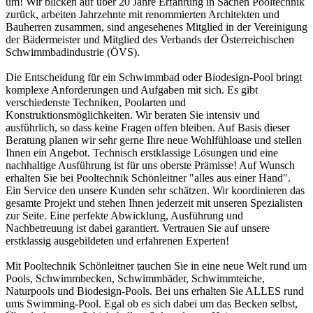
um! Wir blicken auf über 20 Jahre Erfahrung in Sachen Pooltechnik
zurück, arbeiten Jahrzehnte mit renommierten Architekten und
Bauherren zusammen, sind angesehenes Mitglied in der Vereinigung
der Bädermeister und Mitglied des Verbands der Österreichischen
Schwimmbadindustrie (ÖVS).
Die Entscheidung für ein Schwimmbad oder Biodesign-Pool bringt
komplexe Anforderungen und Aufgaben mit sich. Es gibt
verschiedenste Techniken, Poolarten und
Konstruktionsmöglichkeiten. Wir beraten Sie intensiv und
ausführlich, so dass keine Fragen offen bleiben. Auf Basis dieser
Beratung planen wir sehr gerne Ihre neue Wohlfühloase und stellen
Ihnen ein Angebot. Technisch erstklassige Lösungen und eine
nachhaltige Ausführung ist für uns oberste Prämisse! Auf Wunsch
erhalten Sie bei Pooltechnik Schönleitner "alles aus einer Hand".
Ein Service den unsere Kunden sehr schätzen. Wir koordinieren das
gesamte Projekt und stehen Ihnen jederzeit mit unseren Spezialisten
zur Seite. Eine perfekte Abwicklung, Ausführung und
Nachbetreuung ist dabei garantiert. Vertrauen Sie auf unsere
erstklassig ausgebildeten und erfahrenen Experten!
Mit Pooltechnik Schönleitner tauchen Sie in eine neue Welt rund um
Pools, Schwimmbecken, Schwimmbäder, Schwimmteiche,
Naturpools und Biodesign-Pools. Bei uns erhalten Sie ALLES rund
ums Swimming-Pool. Egal ob es sich dabei um das Becken selbst,