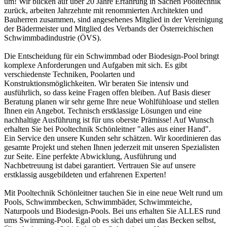
um! Wir blicken auf über 20 Jahre Erfahrung in Sachen Pooltechnik
zurück, arbeiten Jahrzehnte mit renommierten Architekten und
Bauherren zusammen, sind angesehenes Mitglied in der Vereinigung
der Bädermeister und Mitglied des Verbands der Österreichischen
Schwimmbadindustrie (ÖVS).
Die Entscheidung für ein Schwimmbad oder Biodesign-Pool bringt
komplexe Anforderungen und Aufgaben mit sich. Es gibt
verschiedenste Techniken, Poolarten und
Konstruktionsmöglichkeiten. Wir beraten Sie intensiv und
ausführlich, so dass keine Fragen offen bleiben. Auf Basis dieser
Beratung planen wir sehr gerne Ihre neue Wohlfühloase und stellen
Ihnen ein Angebot. Technisch erstklassige Lösungen und eine
nachhaltige Ausführung ist für uns oberste Prämisse! Auf Wunsch
erhalten Sie bei Pooltechnik Schönleitner "alles aus einer Hand".
Ein Service den unsere Kunden sehr schätzen. Wir koordinieren das
gesamte Projekt und stehen Ihnen jederzeit mit unseren Spezialisten
zur Seite. Eine perfekte Abwicklung, Ausführung und
Nachbetreuung ist dabei garantiert. Vertrauen Sie auf unsere
erstklassig ausgebildeten und erfahrenen Experten!
Mit Pooltechnik Schönleitner tauchen Sie in eine neue Welt rund um
Pools, Schwimmbecken, Schwimmbäder, Schwimmteiche,
Naturpools und Biodesign-Pools. Bei uns erhalten Sie ALLES rund
ums Swimming-Pool. Egal ob es sich dabei um das Becken selbst,