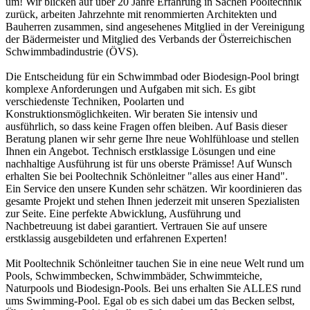
um! Wir blicken auf über 20 Jahre Erfahrung in Sachen Pooltechnik
zurück, arbeiten Jahrzehnte mit renommierten Architekten und
Bauherren zusammen, sind angesehenes Mitglied in der Vereinigung
der Bädermeister und Mitglied des Verbands der Österreichischen
Schwimmbadindustrie (ÖVS).
Die Entscheidung für ein Schwimmbad oder Biodesign-Pool bringt
komplexe Anforderungen und Aufgaben mit sich. Es gibt
verschiedenste Techniken, Poolarten und
Konstruktionsmöglichkeiten. Wir beraten Sie intensiv und
ausführlich, so dass keine Fragen offen bleiben. Auf Basis dieser
Beratung planen wir sehr gerne Ihre neue Wohlfühloase und stellen
Ihnen ein Angebot. Technisch erstklassige Lösungen und eine
nachhaltige Ausführung ist für uns oberste Prämisse! Auf Wunsch
erhalten Sie bei Pooltechnik Schönleitner "alles aus einer Hand".
Ein Service den unsere Kunden sehr schätzen. Wir koordinieren das
gesamte Projekt und stehen Ihnen jederzeit mit unseren Spezialisten
zur Seite. Eine perfekte Abwicklung, Ausführung und
Nachbetreuung ist dabei garantiert. Vertrauen Sie auf unsere
erstklassig ausgebildeten und erfahrenen Experten!
Mit Pooltechnik Schönleitner tauchen Sie in eine neue Welt rund um
Pools, Schwimmbecken, Schwimmbäder, Schwimmteiche,
Naturpools und Biodesign-Pools. Bei uns erhalten Sie ALLES rund
ums Swimming-Pool. Egal ob es sich dabei um das Becken selbst,