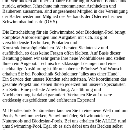
um! Wir blicken auf über 20 Jahre Erfahrung in Sachen Pooltechnik
zurück, arbeiten Jahrzehnte mit renommierten Architekten und
Bauherren zusammen, sind angesehenes Mitglied in der Vereinigung
der Bädermeister und Mitglied des Verbands der Österreichischen
Schwimmbadindustrie (ÖVS).
Die Entscheidung für ein Schwimmbad oder Biodesign-Pool bringt
komplexe Anforderungen und Aufgaben mit sich. Es gibt
verschiedenste Techniken, Poolarten und
Konstruktionsmöglichkeiten. Wir beraten Sie intensiv und
ausführlich, so dass keine Fragen offen bleiben. Auf Basis dieser
Beratung planen wir sehr gerne Ihre neue Wohlfühloase und stellen
Ihnen ein Angebot. Technisch erstklassige Lösungen und eine
nachhaltige Ausführung ist für uns oberste Prämisse! Auf Wunsch
erhalten Sie bei Pooltechnik Schönleitner "alles aus einer Hand".
Ein Service den unsere Kunden sehr schätzen. Wir koordinieren das
gesamte Projekt und stehen Ihnen jederzeit mit unseren Spezialisten
zur Seite. Eine perfekte Abwicklung, Ausführung und
Nachbetreuung ist dabei garantiert. Vertrauen Sie auf unsere
erstklassig ausgebildeten und erfahrenen Experten!
Mit Pooltechnik Schönleitner tauchen Sie in eine neue Welt rund um
Pools, Schwimmbecken, Schwimmbäder, Schwimmteiche,
Naturpools und Biodesign-Pools. Bei uns erhalten Sie ALLES rund
ums Swimming-Pool. Egal ob es sich dabei um das Becken selbst,