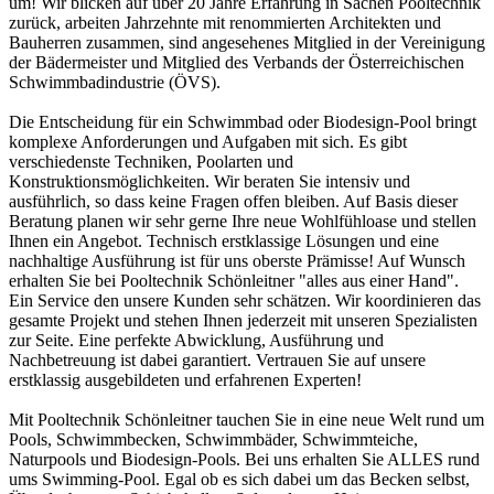
um! Wir blicken auf über 20 Jahre Erfahrung in Sachen Pooltechnik
zurück, arbeiten Jahrzehnte mit renommierten Architekten und
Bauherren zusammen, sind angesehenes Mitglied in der Vereinigung
der Bädermeister und Mitglied des Verbands der Österreichischen
Schwimmbadindustrie (ÖVS).
Die Entscheidung für ein Schwimmbad oder Biodesign-Pool bringt
komplexe Anforderungen und Aufgaben mit sich. Es gibt
verschiedenste Techniken, Poolarten und
Konstruktionsmöglichkeiten. Wir beraten Sie intensiv und
ausführlich, so dass keine Fragen offen bleiben. Auf Basis dieser
Beratung planen wir sehr gerne Ihre neue Wohlfühloase und stellen
Ihnen ein Angebot. Technisch erstklassige Lösungen und eine
nachhaltige Ausführung ist für uns oberste Prämisse! Auf Wunsch
erhalten Sie bei Pooltechnik Schönleitner "alles aus einer Hand".
Ein Service den unsere Kunden sehr schätzen. Wir koordinieren das
gesamte Projekt und stehen Ihnen jederzeit mit unseren Spezialisten
zur Seite. Eine perfekte Abwicklung, Ausführung und
Nachbetreuung ist dabei garantiert. Vertrauen Sie auf unsere
erstklassig ausgebildeten und erfahrenen Experten!
Mit Pooltechnik Schönleitner tauchen Sie in eine neue Welt rund um
Pools, Schwimmbecken, Schwimmbäder, Schwimmteiche,
Naturpools und Biodesign-Pools. Bei uns erhalten Sie ALLES rund
ums Swimming-Pool. Egal ob es sich dabei um das Becken selbst,