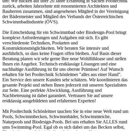
um! Wir blicken auf über 20 Jahre Erfahrung in Sachen Pooltechnik
zurück, arbeiten Jahrzehnte mit renommierten Architekten und
Bauherren zusammen, sind angesehenes Mitglied in der Vereinigung
der Bädermeister und Mitglied des Verbands der Österreichischen
Schwimmbadindustrie (ÖVS).
Die Entscheidung für ein Schwimmbad oder Biodesign-Pool bringt
komplexe Anforderungen und Aufgaben mit sich. Es gibt
verschiedenste Techniken, Poolarten und
Konstruktionsmöglichkeiten. Wir beraten Sie intensiv und
ausführlich, so dass keine Fragen offen bleiben. Auf Basis dieser
Beratung planen wir sehr gerne Ihre neue Wohlfühloase und stellen
Ihnen ein Angebot. Technisch erstklassige Lösungen und eine
nachhaltige Ausführung ist für uns oberste Prämisse! Auf Wunsch
erhalten Sie bei Pooltechnik Schönleitner "alles aus einer Hand".
Ein Service den unsere Kunden sehr schätzen. Wir koordinieren das
gesamte Projekt und stehen Ihnen jederzeit mit unseren Spezialisten
zur Seite. Eine perfekte Abwicklung, Ausführung und
Nachbetreuung ist dabei garantiert. Vertrauen Sie auf unsere
erstklassig ausgebildeten und erfahrenen Experten!
Mit Pooltechnik Schönleitner tauchen Sie in eine neue Welt rund um
Pools, Schwimmbecken, Schwimmbäder, Schwimmteiche,
Naturpools und Biodesign-Pools. Bei uns erhalten Sie ALLES rund
ums Swimming-Pool. Egal ob es sich dabei um das Becken selbst,