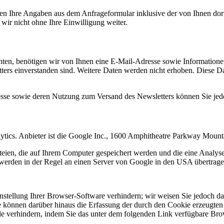
n Ihre Angaben aus dem Anfrageformular inklusive der von Ihnen dor
wir nicht ohne Ihre Einwilligung weiter.
en, benötigen wir von Ihnen eine E-Mail-Adresse sowie Informationen,
rs einverstanden sind. Weitere Daten werden nicht erhoben. Diese Dat
resse sowie deren Nutzung zum Versand des Newsletters können Sie jed
ytics. Anbieter ist die Google Inc., 1600 Amphitheatre Parkway Mou
eien, die auf Ihrem Computer gespeichert werden und die eine Analys
werden in der Regel an einen Server von Google in den USA übertragen
tellung Ihrer Browser-Software verhindern; wir weisen Sie jedoch dara
 können darüber hinaus die Erfassung der durch den Cookie erzeugten 
 verhindern, indem Sie das unter dem folgenden Link verfügbare Brows