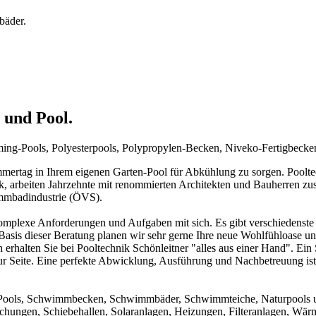
bäder.
 und Pool.
mming-Pools, Polyesterpools, Polypropylen-Becken, Niveko-Fertigbeck
rtag in Ihrem eigenen Garten-Pool für Abkühlung zu sorgen. Pooltechn
ck, arbeiten Jahrzehnte mit renommierten Architekten und Bauherren zu
immbadindustrie (ÖVS).
mplexe Anforderungen und Aufgaben mit sich. Es gibt verschiedenste 
f Basis dieser Beratung planen wir sehr gerne Ihre neue Wohlfühloase u
 erhalten Sie bei Pooltechnik Schönleitner "alles aus einer Hand". Ei
ur Seite. Eine perfekte Abwicklung, Ausführung und Nachbetreuung ist d
um Pools, Schwimmbecken, Schwimmbäder, Schwimmteiche, Naturpools 
achungen, Schiebehallen, Solaranlagen, Heizungen, Filteranlagen, W