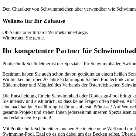
Den Charakter von Schwimmteichen aber verwendbar wie Schwimm
Wellness für Ihr Zuhause
Ob Sauna oder Infrarot Wärmekabine/Liege.
Wir beraten Sie gerne.
Ihr kompetenter Partner für Schwimmbad
Pooltechnik Schönleitner ist der Spezialist für Schwimmbäder, Swi
Bestimmt haben Sie auch schon davon geträumt an einem heißen Somme
Wir blicken auf über 20 Jahre Erfahrung in Sachen Pooltechnik zurü
Bädermeister und Mitglied des Verbands der Österreichischen Schw
Die Entscheidung für ein Schwimmbad oder Biodesign-Pool bringt ko
Sie intensiv und ausführlich, so dass keine Fragen offen bleiben. Au
eine nachhaltige Ausführung ist für uns oberste Prämisse! Auf Wunsch
gesamte Projekt und stehen Ihnen jederzeit mit unseren Spezialisten z
und erfahrenen Experten!
Mit Pooltechnik Schönleitner tauchen Sie in eine neue Welt rund 
Swimming-Pool. Egal ob es sich dabei um das Becken selbst, Überd