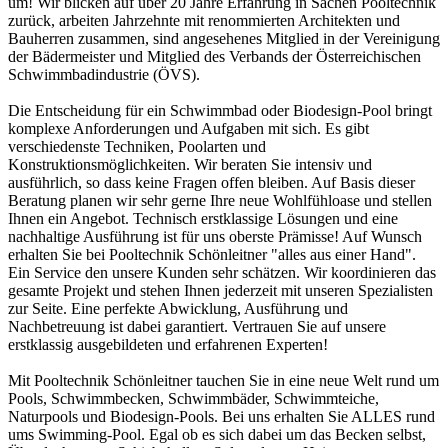
um! Wir blicken auf über 20 Jahre Erfahrung in Sachen Pooltechnik
zurück, arbeiten Jahrzehnte mit renommierten Architekten und
Bauherren zusammen, sind angesehenes Mitglied in der Vereinigung
der Bädermeister und Mitglied des Verbands der Österreichischen
Schwimmbadindustrie (ÖVS).
Die Entscheidung für ein Schwimmbad oder Biodesign-Pool bringt
komplexe Anforderungen und Aufgaben mit sich. Es gibt
verschiedenste Techniken, Poolarten und
Konstruktionsmöglichkeiten. Wir beraten Sie intensiv und
ausführlich, so dass keine Fragen offen bleiben. Auf Basis dieser
Beratung planen wir sehr gerne Ihre neue Wohlfühloase und stellen
Ihnen ein Angebot. Technisch erstklassige Lösungen und eine
nachhaltige Ausführung ist für uns oberste Prämisse! Auf Wunsch
erhalten Sie bei Pooltechnik Schönleitner "alles aus einer Hand".
Ein Service den unsere Kunden sehr schätzen. Wir koordinieren das
gesamte Projekt und stehen Ihnen jederzeit mit unseren Spezialisten
zur Seite. Eine perfekte Abwicklung, Ausführung und
Nachbetreuung ist dabei garantiert. Vertrauen Sie auf unsere
erstklassig ausgebildeten und erfahrenen Experten!
Mit Pooltechnik Schönleitner tauchen Sie in eine neue Welt rund um
Pools, Schwimmbecken, Schwimmbäder, Schwimmteiche,
Naturpools und Biodesign-Pools. Bei uns erhalten Sie ALLES rund
ums Swimming-Pool. Egal ob es sich dabei um das Becken selbst,