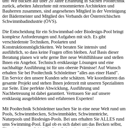
um! Wir blicken auf über 20 Jahre Erfahrung in Sachen Pooltechnik
zurück, arbeiten Jahrzehnte mit renommierten Architekten und
Bauherren zusammen, sind angesehenes Mitglied in der Vereinigung
der Bädermeister und Mitglied des Verbands der Österreichischen
Schwimmbadindustrie (ÖVS).
Die Entscheidung für ein Schwimmbad oder Biodesign-Pool bringt
komplexe Anforderungen und Aufgaben mit sich. Es gibt
verschiedenste Techniken, Poolarten und
Konstruktionsmöglichkeiten. Wir beraten Sie intensiv und
ausführlich, so dass keine Fragen offen bleiben. Auf Basis dieser
Beratung planen wir sehr gerne Ihre neue Wohlfühloase und stellen
Ihnen ein Angebot. Technisch erstklassige Lösungen und eine
nachhaltige Ausführung ist für uns oberste Prämisse! Auf Wunsch
erhalten Sie bei Pooltechnik Schönleitner "alles aus einer Hand".
Ein Service den unsere Kunden sehr schätzen. Wir koordinieren das
gesamte Projekt und stehen Ihnen jederzeit mit unseren Spezialisten
zur Seite. Eine perfekte Abwicklung, Ausführung und
Nachbetreuung ist dabei garantiert. Vertrauen Sie auf unsere
erstklassig ausgebildeten und erfahrenen Experten!
Mit Pooltechnik Schönleitner tauchen Sie in eine neue Welt rund um
Pools, Schwimmbecken, Schwimmbäder, Schwimmteiche,
Naturpools und Biodesign-Pools. Bei uns erhalten Sie ALLES rund
ums Swimming-Pool. Egal ob es sich dabei um das Becken selbst,