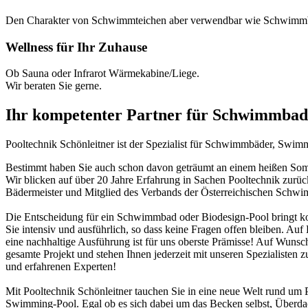
Den Charakter von Schwimmteichen aber verwendbar wie Schwimm
Wellness für Ihr Zuhause
Ob Sauna oder Infrarot Wärmekabine/Liege.
Wir beraten Sie gerne.
Ihr kompetenter Partner für Schwimmbad
Pooltechnik Schönleitner ist der Spezialist für Schwimmbäder, Swi
Bestimmt haben Sie auch schon davon geträumt an einem heißen Somme
Wir blicken auf über 20 Jahre Erfahrung in Sachen Pooltechnik zurü
Bädermeister und Mitglied des Verbands der Österreichischen Schw
Die Entscheidung für ein Schwimmbad oder Biodesign-Pool bringt ko
Sie intensiv und ausführlich, so dass keine Fragen offen bleiben. Au
eine nachhaltige Ausführung ist für uns oberste Prämisse! Auf Wunsch
gesamte Projekt und stehen Ihnen jederzeit mit unseren Spezialisten z
und erfahrenen Experten!
Mit Pooltechnik Schönleitner tauchen Sie in eine neue Welt rund 
Swimming-Pool. Egal ob es sich dabei um das Becken selbst, Überd