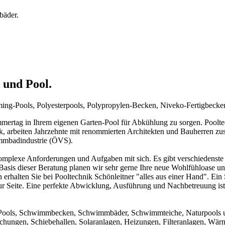
bäder.
 und Pool.
mming-Pools, Polyesterpools, Polypropylen-Becken, Niveko-Fertigbeck
rtag in Ihrem eigenen Garten-Pool für Abkühlung zu sorgen. Pooltechn
ck, arbeiten Jahrzehnte mit renommierten Architekten und Bauherren zu
immbadindustrie (ÖVS).
mplexe Anforderungen und Aufgaben mit sich. Es gibt verschiedenste 
f Basis dieser Beratung planen wir sehr gerne Ihre neue Wohlfühloase u
 erhalten Sie bei Pooltechnik Schönleitner "alles aus einer Hand". Ei
ur Seite. Eine perfekte Abwicklung, Ausführung und Nachbetreuung ist d
um Pools, Schwimmbecken, Schwimmbäder, Schwimmteiche, Naturpools 
achungen, Schiebehallen, Solaranlagen, Heizungen, Filteranlagen, W