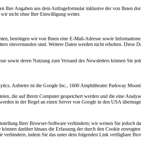
n Ihre Angaben aus dem Anfrageformular inklusive der von Ihnen dor
wir nicht ohne Ihre Einwilligung weiter.
en, benötigen wir von Ihnen eine E-Mail-Adresse sowie Informationen,
rs einverstanden sind. Weitere Daten werden nicht erhoben. Diese Dat
resse sowie deren Nutzung zum Versand des Newsletters können Sie jed
ytics. Anbieter ist die Google Inc., 1600 Amphitheatre Parkway Mou
eien, die auf Ihrem Computer gespeichert werden und die eine Analys
werden in der Regel an einen Server von Google in den USA übertragen
tellung Ihrer Browser-Software verhindern; wir weisen Sie jedoch dara
 können darüber hinaus die Erfassung der durch den Cookie erzeugten 
 verhindern, indem Sie das unter dem folgenden Link verfügbare Brows