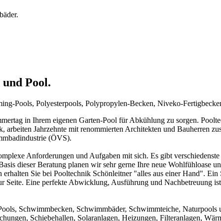
bäder.
 und Pool.
mming-Pools, Polyesterpools, Polypropylen-Becken, Niveko-Fertigbeck
rtag in Ihrem eigenen Garten-Pool für Abkühlung zu sorgen. Pooltechn
ck, arbeiten Jahrzehnte mit renommierten Architekten und Bauherren zu
immbadindustrie (ÖVS).
mplexe Anforderungen und Aufgaben mit sich. Es gibt verschiedenste 
f Basis dieser Beratung planen wir sehr gerne Ihre neue Wohlfühloase u
 erhalten Sie bei Pooltechnik Schönleitner "alles aus einer Hand". Ei
ur Seite. Eine perfekte Abwicklung, Ausführung und Nachbetreuung ist d
um Pools, Schwimmbecken, Schwimmbäder, Schwimmteiche, Naturpools 
achungen, Schiebehallen, Solaranlagen, Heizungen, Filteranlagen, W