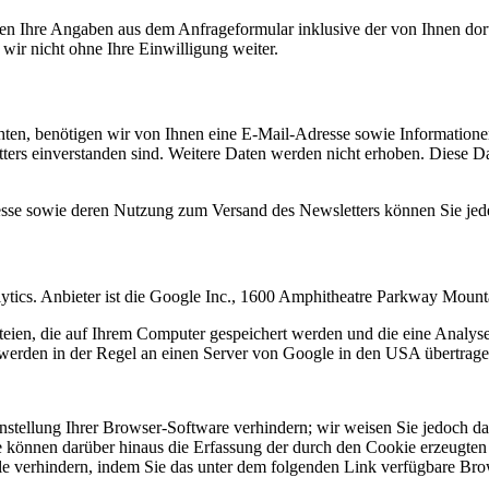
n Ihre Angaben aus dem Anfrageformular inklusive der von Ihnen dor
wir nicht ohne Ihre Einwilligung weiter.
en, benötigen wir von Ihnen eine E-Mail-Adresse sowie Informationen,
rs einverstanden sind. Weitere Daten werden nicht erhoben. Diese Dat
resse sowie deren Nutzung zum Versand des Newsletters können Sie jed
ytics. Anbieter ist die Google Inc., 1600 Amphitheatre Parkway Mou
eien, die auf Ihrem Computer gespeichert werden und die eine Analys
werden in der Regel an einen Server von Google in den USA übertragen
tellung Ihrer Browser-Software verhindern; wir weisen Sie jedoch dara
 können darüber hinaus die Erfassung der durch den Cookie erzeugten 
 verhindern, indem Sie das unter dem folgenden Link verfügbare Brows