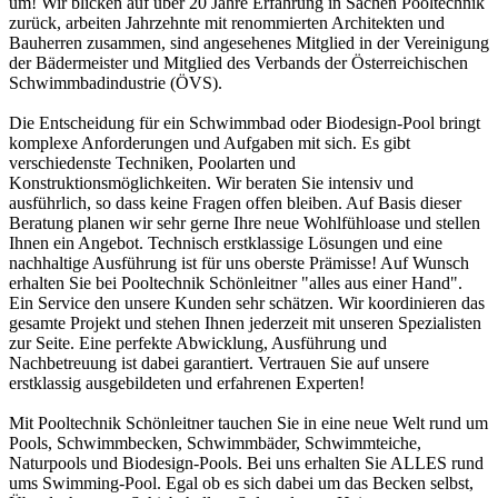
um! Wir blicken auf über 20 Jahre Erfahrung in Sachen Pooltechnik
zurück, arbeiten Jahrzehnte mit renommierten Architekten und
Bauherren zusammen, sind angesehenes Mitglied in der Vereinigung
der Bädermeister und Mitglied des Verbands der Österreichischen
Schwimmbadindustrie (ÖVS).
Die Entscheidung für ein Schwimmbad oder Biodesign-Pool bringt
komplexe Anforderungen und Aufgaben mit sich. Es gibt
verschiedenste Techniken, Poolarten und
Konstruktionsmöglichkeiten. Wir beraten Sie intensiv und
ausführlich, so dass keine Fragen offen bleiben. Auf Basis dieser
Beratung planen wir sehr gerne Ihre neue Wohlfühloase und stellen
Ihnen ein Angebot. Technisch erstklassige Lösungen und eine
nachhaltige Ausführung ist für uns oberste Prämisse! Auf Wunsch
erhalten Sie bei Pooltechnik Schönleitner "alles aus einer Hand".
Ein Service den unsere Kunden sehr schätzen. Wir koordinieren das
gesamte Projekt und stehen Ihnen jederzeit mit unseren Spezialisten
zur Seite. Eine perfekte Abwicklung, Ausführung und
Nachbetreuung ist dabei garantiert. Vertrauen Sie auf unsere
erstklassig ausgebildeten und erfahrenen Experten!
Mit Pooltechnik Schönleitner tauchen Sie in eine neue Welt rund um
Pools, Schwimmbecken, Schwimmbäder, Schwimmteiche,
Naturpools und Biodesign-Pools. Bei uns erhalten Sie ALLES rund
ums Swimming-Pool. Egal ob es sich dabei um das Becken selbst,