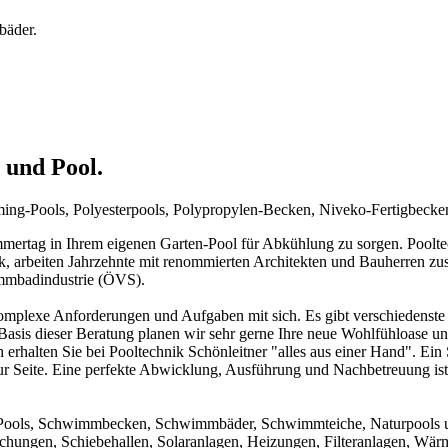
bäder.
 und Pool.
mming-Pools, Polyesterpools, Polypropylen-Becken, Niveko-Fertigbeck
rtag in Ihrem eigenen Garten-Pool für Abkühlung zu sorgen. Pooltechn
ck, arbeiten Jahrzehnte mit renommierten Architekten und Bauherren zu
immbadindustrie (ÖVS).
mplexe Anforderungen und Aufgaben mit sich. Es gibt verschiedenste 
f Basis dieser Beratung planen wir sehr gerne Ihre neue Wohlfühloase u
 erhalten Sie bei Pooltechnik Schönleitner "alles aus einer Hand". Ei
ur Seite. Eine perfekte Abwicklung, Ausführung und Nachbetreuung ist d
um Pools, Schwimmbecken, Schwimmbäder, Schwimmteiche, Naturpools 
achungen, Schiebehallen, Solaranlagen, Heizungen, Filteranlagen, W