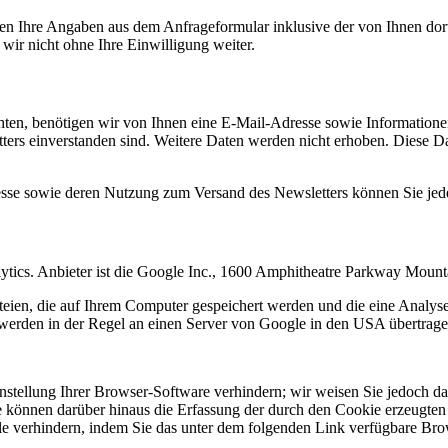
n Ihre Angaben aus dem Anfrageformular inklusive der von Ihnen dor
wir nicht ohne Ihre Einwilligung weiter.
en, benötigen wir von Ihnen eine E-Mail-Adresse sowie Informationen,
rs einverstanden sind. Weitere Daten werden nicht erhoben. Diese Dat
resse sowie deren Nutzung zum Versand des Newsletters können Sie jed
ytics. Anbieter ist die Google Inc., 1600 Amphitheatre Parkway Mou
eien, die auf Ihrem Computer gespeichert werden und die eine Analys
werden in der Regel an einen Server von Google in den USA übertragen
tellung Ihrer Browser-Software verhindern; wir weisen Sie jedoch dara
 können darüber hinaus die Erfassung der durch den Cookie erzeugten 
 verhindern, indem Sie das unter dem folgenden Link verfügbare Brows