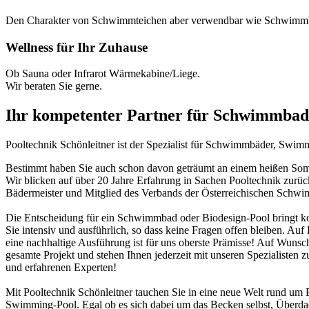
Den Charakter von Schwimmteichen aber verwendbar wie Schwimm
Wellness für Ihr Zuhause
Ob Sauna oder Infrarot Wärmekabine/Liege.
Wir beraten Sie gerne.
Ihr kompetenter Partner für Schwimmbad
Pooltechnik Schönleitner ist der Spezialist für Schwimmbäder, Swi
Bestimmt haben Sie auch schon davon geträumt an einem heißen Somme
Wir blicken auf über 20 Jahre Erfahrung in Sachen Pooltechnik zurü
Bädermeister und Mitglied des Verbands der Österreichischen Schw
Die Entscheidung für ein Schwimmbad oder Biodesign-Pool bringt ko
Sie intensiv und ausführlich, so dass keine Fragen offen bleiben. Au
eine nachhaltige Ausführung ist für uns oberste Prämisse! Auf Wunsch
gesamte Projekt und stehen Ihnen jederzeit mit unseren Spezialisten z
und erfahrenen Experten!
Mit Pooltechnik Schönleitner tauchen Sie in eine neue Welt rund 
Swimming-Pool. Egal ob es sich dabei um das Becken selbst, Überd