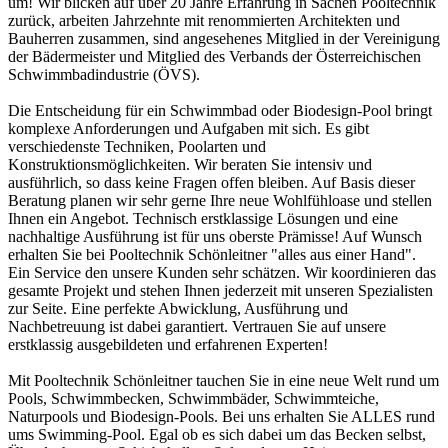
um! Wir blicken auf über 20 Jahre Erfahrung in Sachen Pooltechnik
zurück, arbeiten Jahrzehnte mit renommierten Architekten und
Bauherren zusammen, sind angesehenes Mitglied in der Vereinigung
der Bädermeister und Mitglied des Verbands der Österreichischen
Schwimmbadindustrie (ÖVS).
Die Entscheidung für ein Schwimmbad oder Biodesign-Pool bringt
komplexe Anforderungen und Aufgaben mit sich. Es gibt
verschiedenste Techniken, Poolarten und
Konstruktionsmöglichkeiten. Wir beraten Sie intensiv und
ausführlich, so dass keine Fragen offen bleiben. Auf Basis dieser
Beratung planen wir sehr gerne Ihre neue Wohlfühloase und stellen
Ihnen ein Angebot. Technisch erstklassige Lösungen und eine
nachhaltige Ausführung ist für uns oberste Prämisse! Auf Wunsch
erhalten Sie bei Pooltechnik Schönleitner "alles aus einer Hand".
Ein Service den unsere Kunden sehr schätzen. Wir koordinieren das
gesamte Projekt und stehen Ihnen jederzeit mit unseren Spezialisten
zur Seite. Eine perfekte Abwicklung, Ausführung und
Nachbetreuung ist dabei garantiert. Vertrauen Sie auf unsere
erstklassig ausgebildeten und erfahrenen Experten!
Mit Pooltechnik Schönleitner tauchen Sie in eine neue Welt rund um
Pools, Schwimmbecken, Schwimmbäder, Schwimmteiche,
Naturpools und Biodesign-Pools. Bei uns erhalten Sie ALLES rund
ums Swimming-Pool. Egal ob es sich dabei um das Becken selbst,