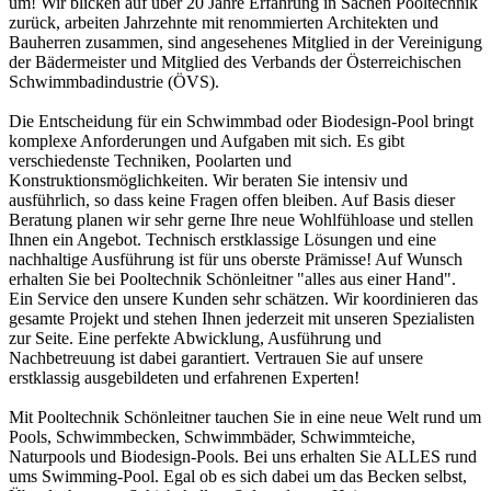
um! Wir blicken auf über 20 Jahre Erfahrung in Sachen Pooltechnik
zurück, arbeiten Jahrzehnte mit renommierten Architekten und
Bauherren zusammen, sind angesehenes Mitglied in der Vereinigung
der Bädermeister und Mitglied des Verbands der Österreichischen
Schwimmbadindustrie (ÖVS).
Die Entscheidung für ein Schwimmbad oder Biodesign-Pool bringt
komplexe Anforderungen und Aufgaben mit sich. Es gibt
verschiedenste Techniken, Poolarten und
Konstruktionsmöglichkeiten. Wir beraten Sie intensiv und
ausführlich, so dass keine Fragen offen bleiben. Auf Basis dieser
Beratung planen wir sehr gerne Ihre neue Wohlfühloase und stellen
Ihnen ein Angebot. Technisch erstklassige Lösungen und eine
nachhaltige Ausführung ist für uns oberste Prämisse! Auf Wunsch
erhalten Sie bei Pooltechnik Schönleitner "alles aus einer Hand".
Ein Service den unsere Kunden sehr schätzen. Wir koordinieren das
gesamte Projekt und stehen Ihnen jederzeit mit unseren Spezialisten
zur Seite. Eine perfekte Abwicklung, Ausführung und
Nachbetreuung ist dabei garantiert. Vertrauen Sie auf unsere
erstklassig ausgebildeten und erfahrenen Experten!
Mit Pooltechnik Schönleitner tauchen Sie in eine neue Welt rund um
Pools, Schwimmbecken, Schwimmbäder, Schwimmteiche,
Naturpools und Biodesign-Pools. Bei uns erhalten Sie ALLES rund
ums Swimming-Pool. Egal ob es sich dabei um das Becken selbst,