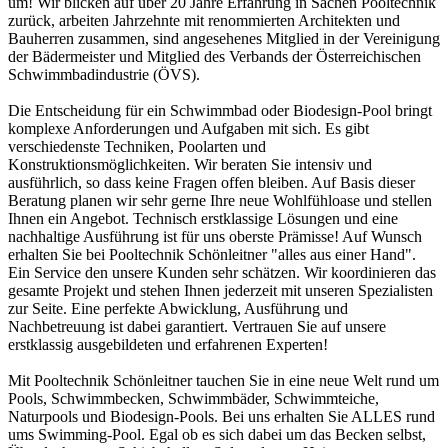
um! Wir blicken auf über 20 Jahre Erfahrung in Sachen Pooltechnik
zurück, arbeiten Jahrzehnte mit renommierten Architekten und
Bauherren zusammen, sind angesehenes Mitglied in der Vereinigung
der Bädermeister und Mitglied des Verbands der Österreichischen
Schwimmbadindustrie (ÖVS).
Die Entscheidung für ein Schwimmbad oder Biodesign-Pool bringt
komplexe Anforderungen und Aufgaben mit sich. Es gibt
verschiedenste Techniken, Poolarten und
Konstruktionsmöglichkeiten. Wir beraten Sie intensiv und
ausführlich, so dass keine Fragen offen bleiben. Auf Basis dieser
Beratung planen wir sehr gerne Ihre neue Wohlfühloase und stellen
Ihnen ein Angebot. Technisch erstklassige Lösungen und eine
nachhaltige Ausführung ist für uns oberste Prämisse! Auf Wunsch
erhalten Sie bei Pooltechnik Schönleitner "alles aus einer Hand".
Ein Service den unsere Kunden sehr schätzen. Wir koordinieren das
gesamte Projekt und stehen Ihnen jederzeit mit unseren Spezialisten
zur Seite. Eine perfekte Abwicklung, Ausführung und
Nachbetreuung ist dabei garantiert. Vertrauen Sie auf unsere
erstklassig ausgebildeten und erfahrenen Experten!
Mit Pooltechnik Schönleitner tauchen Sie in eine neue Welt rund um
Pools, Schwimmbecken, Schwimmbäder, Schwimmteiche,
Naturpools und Biodesign-Pools. Bei uns erhalten Sie ALLES rund
ums Swimming-Pool. Egal ob es sich dabei um das Becken selbst,