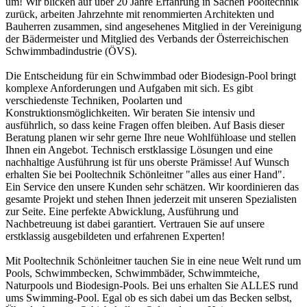
um! Wir blicken auf über 20 Jahre Erfahrung in Sachen Pooltechnik
zurück, arbeiten Jahrzehnte mit renommierten Architekten und
Bauherren zusammen, sind angesehenes Mitglied in der Vereinigung
der Bädermeister und Mitglied des Verbands der Österreichischen
Schwimmbadindustrie (ÖVS).
Die Entscheidung für ein Schwimmbad oder Biodesign-Pool bringt
komplexe Anforderungen und Aufgaben mit sich. Es gibt
verschiedenste Techniken, Poolarten und
Konstruktionsmöglichkeiten. Wir beraten Sie intensiv und
ausführlich, so dass keine Fragen offen bleiben. Auf Basis dieser
Beratung planen wir sehr gerne Ihre neue Wohlfühloase und stellen
Ihnen ein Angebot. Technisch erstklassige Lösungen und eine
nachhaltige Ausführung ist für uns oberste Prämisse! Auf Wunsch
erhalten Sie bei Pooltechnik Schönleitner "alles aus einer Hand".
Ein Service den unsere Kunden sehr schätzen. Wir koordinieren das
gesamte Projekt und stehen Ihnen jederzeit mit unseren Spezialisten
zur Seite. Eine perfekte Abwicklung, Ausführung und
Nachbetreuung ist dabei garantiert. Vertrauen Sie auf unsere
erstklassig ausgebildeten und erfahrenen Experten!
Mit Pooltechnik Schönleitner tauchen Sie in eine neue Welt rund um
Pools, Schwimmbecken, Schwimmbäder, Schwimmteiche,
Naturpools und Biodesign-Pools. Bei uns erhalten Sie ALLES rund
ums Swimming-Pool. Egal ob es sich dabei um das Becken selbst,