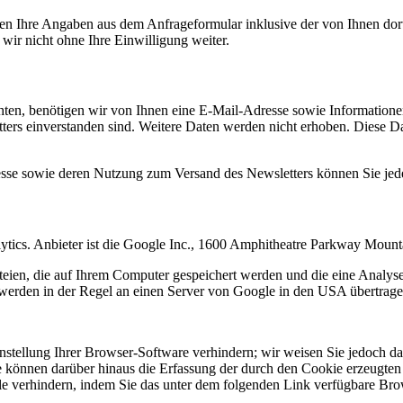
n Ihre Angaben aus dem Anfrageformular inklusive der von Ihnen dor
wir nicht ohne Ihre Einwilligung weiter.
en, benötigen wir von Ihnen eine E-Mail-Adresse sowie Informationen,
rs einverstanden sind. Weitere Daten werden nicht erhoben. Diese Dat
resse sowie deren Nutzung zum Versand des Newsletters können Sie jed
ytics. Anbieter ist die Google Inc., 1600 Amphitheatre Parkway Mou
eien, die auf Ihrem Computer gespeichert werden und die eine Analys
werden in der Regel an einen Server von Google in den USA übertragen
tellung Ihrer Browser-Software verhindern; wir weisen Sie jedoch dara
 können darüber hinaus die Erfassung der durch den Cookie erzeugten 
 verhindern, indem Sie das unter dem folgenden Link verfügbare Brows