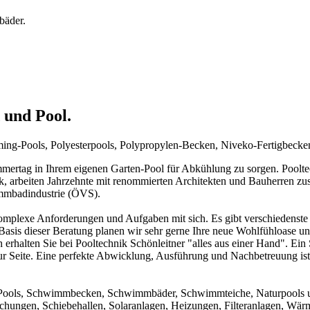
bäder.
 und Pool.
mming-Pools, Polyesterpools, Polypropylen-Becken, Niveko-Fertigbeck
rtag in Ihrem eigenen Garten-Pool für Abkühlung zu sorgen. Pooltechn
ck, arbeiten Jahrzehnte mit renommierten Architekten und Bauherren zu
immbadindustrie (ÖVS).
mplexe Anforderungen und Aufgaben mit sich. Es gibt verschiedenste 
f Basis dieser Beratung planen wir sehr gerne Ihre neue Wohlfühloase u
 erhalten Sie bei Pooltechnik Schönleitner "alles aus einer Hand". Ei
ur Seite. Eine perfekte Abwicklung, Ausführung und Nachbetreuung ist d
um Pools, Schwimmbecken, Schwimmbäder, Schwimmteiche, Naturpools 
achungen, Schiebehallen, Solaranlagen, Heizungen, Filteranlagen, W