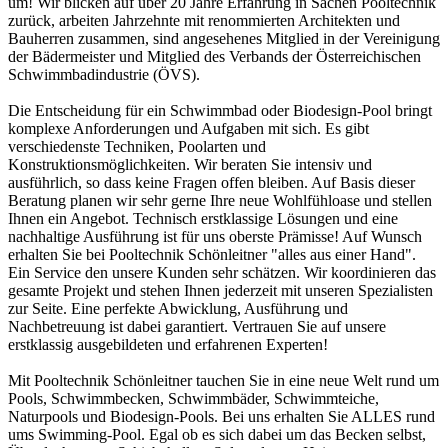
um! Wir blicken auf über 20 Jahre Erfahrung in Sachen Pooltechnik
zurück, arbeiten Jahrzehnte mit renommierten Architekten und
Bauherren zusammen, sind angesehenes Mitglied in der Vereinigung
der Bädermeister und Mitglied des Verbands der Österreichischen
Schwimmbadindustrie (ÖVS).
Die Entscheidung für ein Schwimmbad oder Biodesign-Pool bringt
komplexe Anforderungen und Aufgaben mit sich. Es gibt
verschiedenste Techniken, Poolarten und
Konstruktionsmöglichkeiten. Wir beraten Sie intensiv und
ausführlich, so dass keine Fragen offen bleiben. Auf Basis dieser
Beratung planen wir sehr gerne Ihre neue Wohlfühloase und stellen
Ihnen ein Angebot. Technisch erstklassige Lösungen und eine
nachhaltige Ausführung ist für uns oberste Prämisse! Auf Wunsch
erhalten Sie bei Pooltechnik Schönleitner "alles aus einer Hand".
Ein Service den unsere Kunden sehr schätzen. Wir koordinieren das
gesamte Projekt und stehen Ihnen jederzeit mit unseren Spezialisten
zur Seite. Eine perfekte Abwicklung, Ausführung und
Nachbetreuung ist dabei garantiert. Vertrauen Sie auf unsere
erstklassig ausgebildeten und erfahrenen Experten!
Mit Pooltechnik Schönleitner tauchen Sie in eine neue Welt rund um
Pools, Schwimmbecken, Schwimmbäder, Schwimmteiche,
Naturpools und Biodesign-Pools. Bei uns erhalten Sie ALLES rund
ums Swimming-Pool. Egal ob es sich dabei um das Becken selbst,