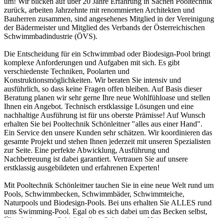
um! Wir blicken auf über 20 Jahre Erfahrung in Sachen Pooltechnik
zurück, arbeiten Jahrzehnte mit renommierten Architekten und
Bauherren zusammen, sind angesehenes Mitglied in der Vereinigung
der Bädermeister und Mitglied des Verbands der Österreichischen
Schwimmbadindustrie (ÖVS).
Die Entscheidung für ein Schwimmbad oder Biodesign-Pool bringt
komplexe Anforderungen und Aufgaben mit sich. Es gibt
verschiedenste Techniken, Poolarten und
Konstruktionsmöglichkeiten. Wir beraten Sie intensiv und
ausführlich, so dass keine Fragen offen bleiben. Auf Basis dieser
Beratung planen wir sehr gerne Ihre neue Wohlfühloase und stellen
Ihnen ein Angebot. Technisch erstklassige Lösungen und eine
nachhaltige Ausführung ist für uns oberste Prämisse! Auf Wunsch
erhalten Sie bei Pooltechnik Schönleitner "alles aus einer Hand".
Ein Service den unsere Kunden sehr schätzen. Wir koordinieren das
gesamte Projekt und stehen Ihnen jederzeit mit unseren Spezialisten
zur Seite. Eine perfekte Abwicklung, Ausführung und
Nachbetreuung ist dabei garantiert. Vertrauen Sie auf unsere
erstklassig ausgebildeten und erfahrenen Experten!
Mit Pooltechnik Schönleitner tauchen Sie in eine neue Welt rund um
Pools, Schwimmbecken, Schwimmbäder, Schwimmteiche,
Naturpools und Biodesign-Pools. Bei uns erhalten Sie ALLES rund
ums Swimming-Pool. Egal ob es sich dabei um das Becken selbst,