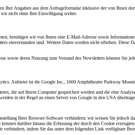
n Ihre Angaben aus dem Anfrageformular inklusive der von Ihnen dor
wir nicht ohne Ihre Einwilligung weiter.
en, benötigen wir von Ihnen eine E-Mail-Adresse sowie Informationen,
rs einverstanden sind. Weitere Daten werden nicht erhoben. Diese Dat
resse sowie deren Nutzung zum Versand des Newsletters können Sie jed
ytics. Anbieter ist die Google Inc., 1600 Amphitheatre Parkway Mou
eien, die auf Ihrem Computer gespeichert werden und die eine Analys
werden in der Regel an einen Server von Google in den USA übertragen
tellung Ihrer Browser-Software verhindern; wir weisen Sie jedoch dara
 können darüber hinaus die Erfassung der durch den Cookie erzeugten 
 verhindern, indem Sie das unter dem folgenden Link verfügbare Brows