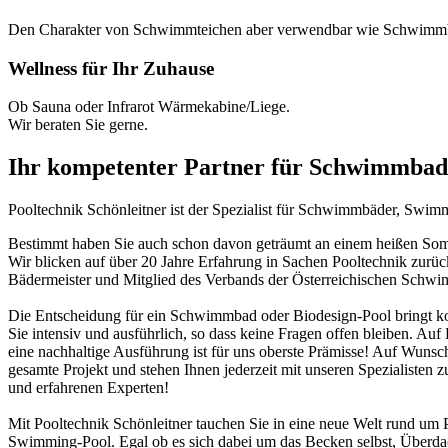
Den Charakter von Schwimmteichen aber verwendbar wie Schwimm
Wellness für Ihr Zuhause
Ob Sauna oder Infrarot Wärmekabine/Liege.
Wir beraten Sie gerne.
Ihr kompetenter Partner für Schwimmbad
Pooltechnik Schönleitner ist der Spezialist für Schwimmbäder, Swi
Bestimmt haben Sie auch schon davon geträumt an einem heißen Somme
Wir blicken auf über 20 Jahre Erfahrung in Sachen Pooltechnik zurü
Bädermeister und Mitglied des Verbands der Österreichischen Schw
Die Entscheidung für ein Schwimmbad oder Biodesign-Pool bringt ko
Sie intensiv und ausführlich, so dass keine Fragen offen bleiben. Au
eine nachhaltige Ausführung ist für uns oberste Prämisse! Auf Wunsch
gesamte Projekt und stehen Ihnen jederzeit mit unseren Spezialisten z
und erfahrenen Experten!
Mit Pooltechnik Schönleitner tauchen Sie in eine neue Welt rund 
Swimming-Pool. Egal ob es sich dabei um das Becken selbst, Überd