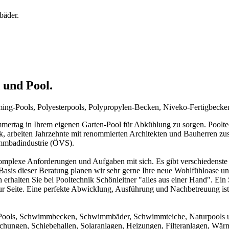
bäder.
 und Pool.
mming-Pools, Polyesterpools, Polypropylen-Becken, Niveko-Fertigbeck
rtag in Ihrem eigenen Garten-Pool für Abkühlung zu sorgen. Pooltechn
ck, arbeiten Jahrzehnte mit renommierten Architekten und Bauherren zu
immbadindustrie (ÖVS).
mplexe Anforderungen und Aufgaben mit sich. Es gibt verschiedenste 
f Basis dieser Beratung planen wir sehr gerne Ihre neue Wohlfühloase u
 erhalten Sie bei Pooltechnik Schönleitner "alles aus einer Hand". Ei
ur Seite. Eine perfekte Abwicklung, Ausführung und Nachbetreuung ist d
um Pools, Schwimmbecken, Schwimmbäder, Schwimmteiche, Naturpools 
achungen, Schiebehallen, Solaranlagen, Heizungen, Filteranlagen, W