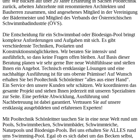
um! Wir blicken auf über 20 Jahre Erfahrung in Sachen Pooltechnik
zurück, arbeiten Jahrzehnte mit renommierten Architekten und
Bauherren zusammen, sind angesehenes Mitglied in der Vereinigung
der Bädermeister und Mitglied des Verbands der Österreichischen
Schwimmbadindustrie (ÖVS).
Die Entscheidung für ein Schwimmbad oder Biodesign-Pool bringt
komplexe Anforderungen und Aufgaben mit sich. Es gibt
verschiedenste Techniken, Poolarten und
Konstruktionsmöglichkeiten. Wir beraten Sie intensiv und
ausführlich, so dass keine Fragen offen bleiben. Auf Basis dieser
Beratung planen wir sehr gerne Ihre neue Wohlfühloase und stellen
Ihnen ein Angebot. Technisch erstklassige Lösungen und eine
nachhaltige Ausführung ist für uns oberste Prämisse! Auf Wunsch
erhalten Sie bei Pooltechnik Schönleitner "alles aus einer Hand".
Ein Service den unsere Kunden sehr schätzen. Wir koordinieren das
gesamte Projekt und stehen Ihnen jederzeit mit unseren Spezialisten
zur Seite. Eine perfekte Abwicklung, Ausführung und
Nachbetreuung ist dabei garantiert. Vertrauen Sie auf unsere
erstklassig ausgebildeten und erfahrenen Experten!
Mit Pooltechnik Schönleitner tauchen Sie in eine neue Welt rund um
Pools, Schwimmbecken, Schwimmbäder, Schwimmteiche,
Naturpools und Biodesign-Pools. Bei uns erhalten Sie ALLES rund
ums Swimming-Pool. Egal ob es sich dabei um das Becken selbst,