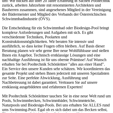
um! Wir blicken auf über 20 Jahre Erfahrung in Sachen Pooltechnik
zurück, arbeiten Jahrzehnte mit renommierten Architekten und
Bauherren zusammen, sind angesehenes Mitglied in der Vereinigung
der Bädermeister und Mitglied des Verbands der Österreichischen
Schwimmbadindustrie (ÖVS).
Die Entscheidung für ein Schwimmbad oder Biodesign-Pool bringt
komplexe Anforderungen und Aufgaben mit sich. Es gibt
verschiedenste Techniken, Poolarten und
Konstruktionsmöglichkeiten. Wir beraten Sie intensiv und
ausführlich, so dass keine Fragen offen bleiben. Auf Basis dieser
Beratung planen wir sehr gerne Ihre neue Wohlfühloase und stellen
Ihnen ein Angebot. Technisch erstklassige Lösungen und eine
nachhaltige Ausführung ist für uns oberste Prämisse! Auf Wunsch
erhalten Sie bei Pooltechnik Schönleitner "alles aus einer Hand".
Ein Service den unsere Kunden sehr schätzen. Wir koordinieren das
gesamte Projekt und stehen Ihnen jederzeit mit unseren Spezialisten
zur Seite. Eine perfekte Abwicklung, Ausführung und
Nachbetreuung ist dabei garantiert. Vertrauen Sie auf unsere
erstklassig ausgebildeten und erfahrenen Experten!
Mit Pooltechnik Schönleitner tauchen Sie in eine neue Welt rund um
Pools, Schwimmbecken, Schwimmbäder, Schwimmteiche,
Naturpools und Biodesign-Pools. Bei uns erhalten Sie ALLES rund
ums Swimming-Pool. Egal ob es sich dabei um das Becken selbst,