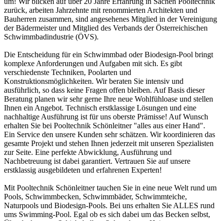
um! Wir blicken auf über 20 Jahre Erfahrung in Sachen Pooltechnik
zurück, arbeiten Jahrzehnte mit renommierten Architekten und
Bauherren zusammen, sind angesehenes Mitglied in der Vereinigung
der Bädermeister und Mitglied des Verbands der Österreichischen
Schwimmbadindustrie (ÖVS).
Die Entscheidung für ein Schwimmbad oder Biodesign-Pool bringt
komplexe Anforderungen und Aufgaben mit sich. Es gibt
verschiedenste Techniken, Poolarten und
Konstruktionsmöglichkeiten. Wir beraten Sie intensiv und
ausführlich, so dass keine Fragen offen bleiben. Auf Basis dieser
Beratung planen wir sehr gerne Ihre neue Wohlfühloase und stellen
Ihnen ein Angebot. Technisch erstklassige Lösungen und eine
nachhaltige Ausführung ist für uns oberste Prämisse! Auf Wunsch
erhalten Sie bei Pooltechnik Schönleitner "alles aus einer Hand".
Ein Service den unsere Kunden sehr schätzen. Wir koordinieren das
gesamte Projekt und stehen Ihnen jederzeit mit unseren Spezialisten
zur Seite. Eine perfekte Abwicklung, Ausführung und
Nachbetreuung ist dabei garantiert. Vertrauen Sie auf unsere
erstklassig ausgebildeten und erfahrenen Experten!
Mit Pooltechnik Schönleitner tauchen Sie in eine neue Welt rund um
Pools, Schwimmbecken, Schwimmbäder, Schwimmteiche,
Naturpools und Biodesign-Pools. Bei uns erhalten Sie ALLES rund
ums Swimming-Pool. Egal ob es sich dabei um das Becken selbst,