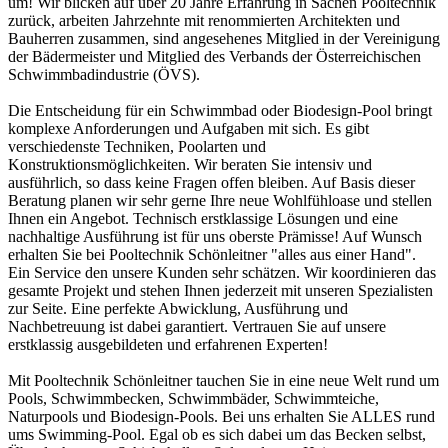
um! Wir blicken auf über 20 Jahre Erfahrung in Sachen Pooltechnik
zurück, arbeiten Jahrzehnte mit renommierten Architekten und
Bauherren zusammen, sind angesehenes Mitglied in der Vereinigung
der Bädermeister und Mitglied des Verbands der Österreichischen
Schwimmbadindustrie (ÖVS).
Die Entscheidung für ein Schwimmbad oder Biodesign-Pool bringt
komplexe Anforderungen und Aufgaben mit sich. Es gibt
verschiedenste Techniken, Poolarten und
Konstruktionsmöglichkeiten. Wir beraten Sie intensiv und
ausführlich, so dass keine Fragen offen bleiben. Auf Basis dieser
Beratung planen wir sehr gerne Ihre neue Wohlfühloase und stellen
Ihnen ein Angebot. Technisch erstklassige Lösungen und eine
nachhaltige Ausführung ist für uns oberste Prämisse! Auf Wunsch
erhalten Sie bei Pooltechnik Schönleitner "alles aus einer Hand".
Ein Service den unsere Kunden sehr schätzen. Wir koordinieren das
gesamte Projekt und stehen Ihnen jederzeit mit unseren Spezialisten
zur Seite. Eine perfekte Abwicklung, Ausführung und
Nachbetreuung ist dabei garantiert. Vertrauen Sie auf unsere
erstklassig ausgebildeten und erfahrenen Experten!
Mit Pooltechnik Schönleitner tauchen Sie in eine neue Welt rund um
Pools, Schwimmbecken, Schwimmbäder, Schwimmteiche,
Naturpools und Biodesign-Pools. Bei uns erhalten Sie ALLES rund
ums Swimming-Pool. Egal ob es sich dabei um das Becken selbst,