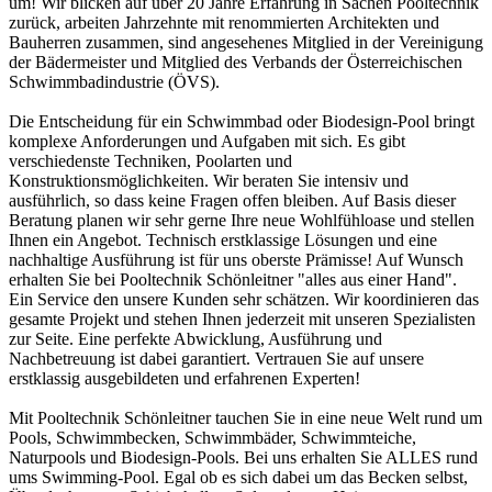
um! Wir blicken auf über 20 Jahre Erfahrung in Sachen Pooltechnik
zurück, arbeiten Jahrzehnte mit renommierten Architekten und
Bauherren zusammen, sind angesehenes Mitglied in der Vereinigung
der Bädermeister und Mitglied des Verbands der Österreichischen
Schwimmbadindustrie (ÖVS).
Die Entscheidung für ein Schwimmbad oder Biodesign-Pool bringt
komplexe Anforderungen und Aufgaben mit sich. Es gibt
verschiedenste Techniken, Poolarten und
Konstruktionsmöglichkeiten. Wir beraten Sie intensiv und
ausführlich, so dass keine Fragen offen bleiben. Auf Basis dieser
Beratung planen wir sehr gerne Ihre neue Wohlfühloase und stellen
Ihnen ein Angebot. Technisch erstklassige Lösungen und eine
nachhaltige Ausführung ist für uns oberste Prämisse! Auf Wunsch
erhalten Sie bei Pooltechnik Schönleitner "alles aus einer Hand".
Ein Service den unsere Kunden sehr schätzen. Wir koordinieren das
gesamte Projekt und stehen Ihnen jederzeit mit unseren Spezialisten
zur Seite. Eine perfekte Abwicklung, Ausführung und
Nachbetreuung ist dabei garantiert. Vertrauen Sie auf unsere
erstklassig ausgebildeten und erfahrenen Experten!
Mit Pooltechnik Schönleitner tauchen Sie in eine neue Welt rund um
Pools, Schwimmbecken, Schwimmbäder, Schwimmteiche,
Naturpools und Biodesign-Pools. Bei uns erhalten Sie ALLES rund
ums Swimming-Pool. Egal ob es sich dabei um das Becken selbst,