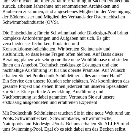
um! Wir blicken auf über 20 Jahre Erfahrung in Sachen Pooltechnik
zurück, arbeiten Jahrzehnte mit renommierten Architekten und
Bauherren zusammen, sind angesehenes Mitglied in der Vereinigung
der Bädermeister und Mitglied des Verbands der Österreichischen
Schwimmbadindustrie (ÖVS).
Die Entscheidung für ein Schwimmbad oder Biodesign-Pool bringt
komplexe Anforderungen und Aufgaben mit sich. Es gibt
verschiedenste Techniken, Poolarten und
Konstruktionsmöglichkeiten. Wir beraten Sie intensiv und
ausführlich, so dass keine Fragen offen bleiben. Auf Basis dieser
Beratung planen wir sehr gerne Ihre neue Wohlfühloase und stellen
Ihnen ein Angebot. Technisch erstklassige Lösungen und eine
nachhaltige Ausführung ist für uns oberste Prämisse! Auf Wunsch
erhalten Sie bei Pooltechnik Schönleitner "alles aus einer Hand".
Ein Service den unsere Kunden sehr schätzen. Wir koordinieren das
gesamte Projekt und stehen Ihnen jederzeit mit unseren Spezialisten
zur Seite. Eine perfekte Abwicklung, Ausführung und
Nachbetreuung ist dabei garantiert. Vertrauen Sie auf unsere
erstklassig ausgebildeten und erfahrenen Experten!
Mit Pooltechnik Schönleitner tauchen Sie in eine neue Welt rund um
Pools, Schwimmbecken, Schwimmbäder, Schwimmteiche,
Naturpools und Biodesign-Pools. Bei uns erhalten Sie ALLES rund
ums Swimming-Pool. Egal ob es sich dabei um das Becken selbst,