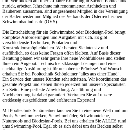
um! Wir blicken auf über 20 Jahre Erfahrung in Sachen Pooltechnik
zurück, arbeiten Jahrzehnte mit renommierten Architekten und
Bauherren zusammen, sind angesehenes Mitglied in der Vereinigung
der Bädermeister und Mitglied des Verbands der Österreichischen
Schwimmbadindustrie (ÖVS).
Die Entscheidung für ein Schwimmbad oder Biodesign-Pool bringt
komplexe Anforderungen und Aufgaben mit sich. Es gibt
verschiedenste Techniken, Poolarten und
Konstruktionsmöglichkeiten. Wir beraten Sie intensiv und
ausführlich, so dass keine Fragen offen bleiben. Auf Basis dieser
Beratung planen wir sehr gerne Ihre neue Wohlfühloase und stellen
Ihnen ein Angebot. Technisch erstklassige Lösungen und eine
nachhaltige Ausführung ist für uns oberste Prämisse! Auf Wunsch
erhalten Sie bei Pooltechnik Schönleitner "alles aus einer Hand".
Ein Service den unsere Kunden sehr schätzen. Wir koordinieren das
gesamte Projekt und stehen Ihnen jederzeit mit unseren Spezialisten
zur Seite. Eine perfekte Abwicklung, Ausführung und
Nachbetreuung ist dabei garantiert. Vertrauen Sie auf unsere
erstklassig ausgebildeten und erfahrenen Experten!
Mit Pooltechnik Schönleitner tauchen Sie in eine neue Welt rund um
Pools, Schwimmbecken, Schwimmbäder, Schwimmteiche,
Naturpools und Biodesign-Pools. Bei uns erhalten Sie ALLES rund
ums Swimming-Pool. Egal ob es sich dabei um das Becken selbst,