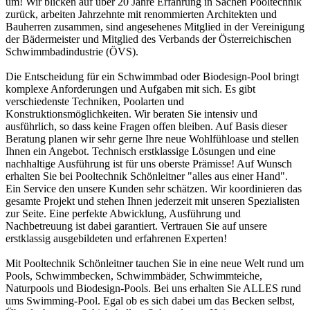
um! Wir blicken auf über 20 Jahre Erfahrung in Sachen Pooltechnik
zurück, arbeiten Jahrzehnte mit renommierten Architekten und
Bauherren zusammen, sind angesehenes Mitglied in der Vereinigung
der Bädermeister und Mitglied des Verbands der Österreichischen
Schwimmbadindustrie (ÖVS).
Die Entscheidung für ein Schwimmbad oder Biodesign-Pool bringt
komplexe Anforderungen und Aufgaben mit sich. Es gibt
verschiedenste Techniken, Poolarten und
Konstruktionsmöglichkeiten. Wir beraten Sie intensiv und
ausführlich, so dass keine Fragen offen bleiben. Auf Basis dieser
Beratung planen wir sehr gerne Ihre neue Wohlfühloase und stellen
Ihnen ein Angebot. Technisch erstklassige Lösungen und eine
nachhaltige Ausführung ist für uns oberste Prämisse! Auf Wunsch
erhalten Sie bei Pooltechnik Schönleitner "alles aus einer Hand".
Ein Service den unsere Kunden sehr schätzen. Wir koordinieren das
gesamte Projekt und stehen Ihnen jederzeit mit unseren Spezialisten
zur Seite. Eine perfekte Abwicklung, Ausführung und
Nachbetreuung ist dabei garantiert. Vertrauen Sie auf unsere
erstklassig ausgebildeten und erfahrenen Experten!
Mit Pooltechnik Schönleitner tauchen Sie in eine neue Welt rund um
Pools, Schwimmbecken, Schwimmbäder, Schwimmteiche,
Naturpools und Biodesign-Pools. Bei uns erhalten Sie ALLES rund
ums Swimming-Pool. Egal ob es sich dabei um das Becken selbst,