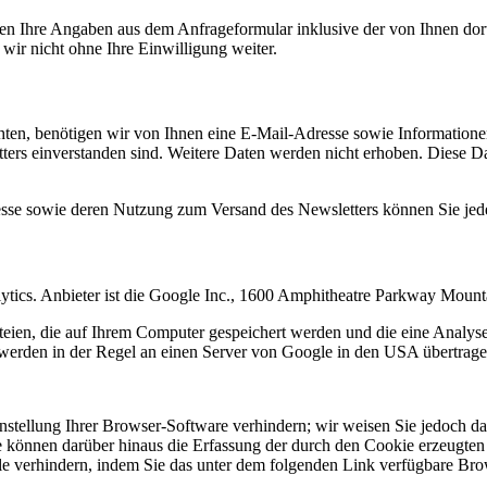
n Ihre Angaben aus dem Anfrageformular inklusive der von Ihnen dor
wir nicht ohne Ihre Einwilligung weiter.
en, benötigen wir von Ihnen eine E-Mail-Adresse sowie Informationen,
rs einverstanden sind. Weitere Daten werden nicht erhoben. Diese Dat
resse sowie deren Nutzung zum Versand des Newsletters können Sie jed
ytics. Anbieter ist die Google Inc., 1600 Amphitheatre Parkway Mou
eien, die auf Ihrem Computer gespeichert werden und die eine Analys
werden in der Regel an einen Server von Google in den USA übertragen
tellung Ihrer Browser-Software verhindern; wir weisen Sie jedoch dara
 können darüber hinaus die Erfassung der durch den Cookie erzeugten 
 verhindern, indem Sie das unter dem folgenden Link verfügbare Brows