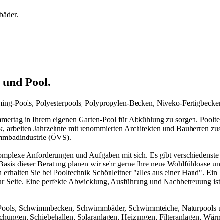
bäder.
 und Pool.
mming-Pools, Polyesterpools, Polypropylen-Becken, Niveko-Fertigbeck
rtag in Ihrem eigenen Garten-Pool für Abkühlung zu sorgen. Pooltechn
ck, arbeiten Jahrzehnte mit renommierten Architekten und Bauherren zu
immbadindustrie (ÖVS).
mplexe Anforderungen und Aufgaben mit sich. Es gibt verschiedenste 
f Basis dieser Beratung planen wir sehr gerne Ihre neue Wohlfühloase u
 erhalten Sie bei Pooltechnik Schönleitner "alles aus einer Hand". Ei
ur Seite. Eine perfekte Abwicklung, Ausführung und Nachbetreuung ist d
um Pools, Schwimmbecken, Schwimmbäder, Schwimmteiche, Naturpools 
achungen, Schiebehallen, Solaranlagen, Heizungen, Filteranlagen, W