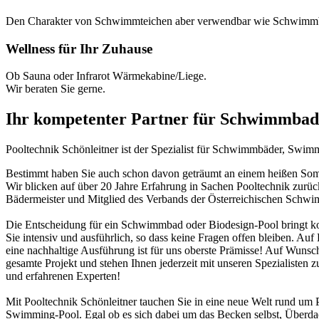
Den Charakter von Schwimmteichen aber verwendbar wie Schwimm
Wellness für Ihr Zuhause
Ob Sauna oder Infrarot Wärmekabine/Liege.
Wir beraten Sie gerne.
Ihr kompetenter Partner für Schwimmbad
Pooltechnik Schönleitner ist der Spezialist für Schwimmbäder, Swi
Bestimmt haben Sie auch schon davon geträumt an einem heißen Somme
Wir blicken auf über 20 Jahre Erfahrung in Sachen Pooltechnik zurü
Bädermeister und Mitglied des Verbands der Österreichischen Schw
Die Entscheidung für ein Schwimmbad oder Biodesign-Pool bringt ko
Sie intensiv und ausführlich, so dass keine Fragen offen bleiben. Au
eine nachhaltige Ausführung ist für uns oberste Prämisse! Auf Wunsch
gesamte Projekt und stehen Ihnen jederzeit mit unseren Spezialisten z
und erfahrenen Experten!
Mit Pooltechnik Schönleitner tauchen Sie in eine neue Welt rund 
Swimming-Pool. Egal ob es sich dabei um das Becken selbst, Überd