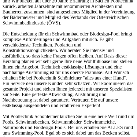
um! Wir blicken auf über 20 Jahre Erfahrung in Sachen Pooltechnik
zurück, arbeiten Jahrzehnte mit renommierten Architekten und
Bauherren zusammen, sind angesehenes Mitglied in der Vereinigung
der Bädermeister und Mitglied des Verbands der Österreichischen
Schwimmbadindustrie (ÖVS).
Die Entscheidung für ein Schwimmbad oder Biodesign-Pool bringt
komplexe Anforderungen und Aufgaben mit sich. Es gibt
verschiedenste Techniken, Poolarten und
Konstruktionsmöglichkeiten. Wir beraten Sie intensiv und
ausführlich, so dass keine Fragen offen bleiben. Auf Basis dieser
Beratung planen wir sehr gerne Ihre neue Wohlfühloase und stellen
Ihnen ein Angebot. Technisch erstklassige Lösungen und eine
nachhaltige Ausführung ist für uns oberste Prämisse! Auf Wunsch
erhalten Sie bei Pooltechnik Schönleitner "alles aus einer Hand".
Ein Service den unsere Kunden sehr schätzen. Wir koordinieren das
gesamte Projekt und stehen Ihnen jederzeit mit unseren Spezialisten
zur Seite. Eine perfekte Abwicklung, Ausführung und
Nachbetreuung ist dabei garantiert. Vertrauen Sie auf unsere
erstklassig ausgebildeten und erfahrenen Experten!
Mit Pooltechnik Schönleitner tauchen Sie in eine neue Welt rund um
Pools, Schwimmbecken, Schwimmbäder, Schwimmteiche,
Naturpools und Biodesign-Pools. Bei uns erhalten Sie ALLES rund
ums Swimming-Pool. Egal ob es sich dabei um das Becken selbst,