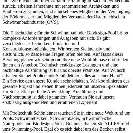
um! Wir blicken auf über 20 Jahre Erfahrung in Sachen Pooltechnik
zurück, arbeiten Jahrzehnte mit renommierten Architekten und
Bauherren zusammen, sind angesehenes Mitglied in der Vereinigung
der Bädermeister und Mitglied des Verbands der Österreichischen
Schwimmbadindustrie (ÖVS).
Die Entscheidung für ein Schwimmbad oder Biodesign-Pool bringt
komplexe Anforderungen und Aufgaben mit sich. Es gibt
verschiedenste Techniken, Poolarten und
Konstruktionsmöglichkeiten. Wir beraten Sie intensiv und
ausführlich, so dass keine Fragen offen bleiben. Auf Basis dieser
Beratung planen wir sehr gerne Ihre neue Wohlfühloase und stellen
Ihnen ein Angebot. Technisch erstklassige Lösungen und eine
nachhaltige Ausführung ist für uns oberste Prämisse! Auf Wunsch
erhalten Sie bei Pooltechnik Schönleitner "alles aus einer Hand".
Ein Service den unsere Kunden sehr schätzen. Wir koordinieren das
gesamte Projekt und stehen Ihnen jederzeit mit unseren Spezialisten
zur Seite. Eine perfekte Abwicklung, Ausführung und
Nachbetreuung ist dabei garantiert. Vertrauen Sie auf unsere
erstklassig ausgebildeten und erfahrenen Experten!
Mit Pooltechnik Schönleitner tauchen Sie in eine neue Welt rund um
Pools, Schwimmbecken, Schwimmbäder, Schwimmteiche,
Naturpools und Biodesign-Pools. Bei uns erhalten Sie ALLES rund
ums Swimming-Pool. Egal ob es sich dabei um das Becken selbst,