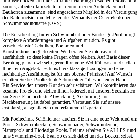
um! Wir blicken auf über 20 Jahre Erfahrung in Sachen Pooltechnik
zurück, arbeiten Jahrzehnte mit renommierten Architekten und
Bauherren zusammen, sind angesehenes Mitglied in der Vereinigung
der Bädermeister und Mitglied des Verbands der Österreichischen
Schwimmbadindustrie (ÖVS).
Die Entscheidung für ein Schwimmbad oder Biodesign-Pool bringt
komplexe Anforderungen und Aufgaben mit sich. Es gibt
verschiedenste Techniken, Poolarten und
Konstruktionsmöglichkeiten. Wir beraten Sie intensiv und
ausführlich, so dass keine Fragen offen bleiben. Auf Basis dieser
Beratung planen wir sehr gerne Ihre neue Wohlfühloase und stellen
Ihnen ein Angebot. Technisch erstklassige Lösungen und eine
nachhaltige Ausführung ist für uns oberste Prämisse! Auf Wunsch
erhalten Sie bei Pooltechnik Schönleitner "alles aus einer Hand".
Ein Service den unsere Kunden sehr schätzen. Wir koordinieren das
gesamte Projekt und stehen Ihnen jederzeit mit unseren Spezialisten
zur Seite. Eine perfekte Abwicklung, Ausführung und
Nachbetreuung ist dabei garantiert. Vertrauen Sie auf unsere
erstklassig ausgebildeten und erfahrenen Experten!
Mit Pooltechnik Schönleitner tauchen Sie in eine neue Welt rund um
Pools, Schwimmbecken, Schwimmbäder, Schwimmteiche,
Naturpools und Biodesign-Pools. Bei uns erhalten Sie ALLES rund
ums Swimming-Pool. Egal ob es sich dabei um das Becken selbst,