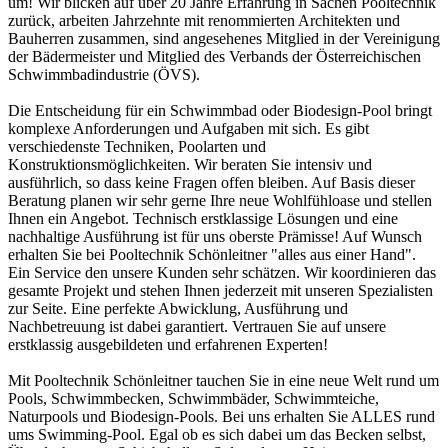
um! Wir blicken auf über 20 Jahre Erfahrung in Sachen Pooltechnik
zurück, arbeiten Jahrzehnte mit renommierten Architekten und
Bauherren zusammen, sind angesehenes Mitglied in der Vereinigung
der Bädermeister und Mitglied des Verbands der Österreichischen
Schwimmbadindustrie (ÖVS).
Die Entscheidung für ein Schwimmbad oder Biodesign-Pool bringt
komplexe Anforderungen und Aufgaben mit sich. Es gibt
verschiedenste Techniken, Poolarten und
Konstruktionsmöglichkeiten. Wir beraten Sie intensiv und
ausführlich, so dass keine Fragen offen bleiben. Auf Basis dieser
Beratung planen wir sehr gerne Ihre neue Wohlfühloase und stellen
Ihnen ein Angebot. Technisch erstklassige Lösungen und eine
nachhaltige Ausführung ist für uns oberste Prämisse! Auf Wunsch
erhalten Sie bei Pooltechnik Schönleitner "alles aus einer Hand".
Ein Service den unsere Kunden sehr schätzen. Wir koordinieren das
gesamte Projekt und stehen Ihnen jederzeit mit unseren Spezialisten
zur Seite. Eine perfekte Abwicklung, Ausführung und
Nachbetreuung ist dabei garantiert. Vertrauen Sie auf unsere
erstklassig ausgebildeten und erfahrenen Experten!
Mit Pooltechnik Schönleitner tauchen Sie in eine neue Welt rund um
Pools, Schwimmbecken, Schwimmbäder, Schwimmteiche,
Naturpools und Biodesign-Pools. Bei uns erhalten Sie ALLES rund
ums Swimming-Pool. Egal ob es sich dabei um das Becken selbst,