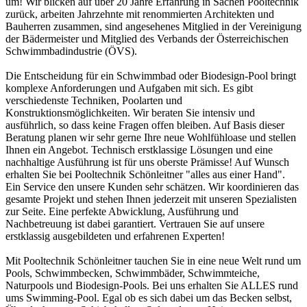
um! Wir blicken auf über 20 Jahre Erfahrung in Sachen Pooltechnik
zurück, arbeiten Jahrzehnte mit renommierten Architekten und
Bauherren zusammen, sind angesehenes Mitglied in der Vereinigung
der Bädermeister und Mitglied des Verbands der Österreichischen
Schwimmbadindustrie (ÖVS).
Die Entscheidung für ein Schwimmbad oder Biodesign-Pool bringt
komplexe Anforderungen und Aufgaben mit sich. Es gibt
verschiedenste Techniken, Poolarten und
Konstruktionsmöglichkeiten. Wir beraten Sie intensiv und
ausführlich, so dass keine Fragen offen bleiben. Auf Basis dieser
Beratung planen wir sehr gerne Ihre neue Wohlfühloase und stellen
Ihnen ein Angebot. Technisch erstklassige Lösungen und eine
nachhaltige Ausführung ist für uns oberste Prämisse! Auf Wunsch
erhalten Sie bei Pooltechnik Schönleitner "alles aus einer Hand".
Ein Service den unsere Kunden sehr schätzen. Wir koordinieren das
gesamte Projekt und stehen Ihnen jederzeit mit unseren Spezialisten
zur Seite. Eine perfekte Abwicklung, Ausführung und
Nachbetreuung ist dabei garantiert. Vertrauen Sie auf unsere
erstklassig ausgebildeten und erfahrenen Experten!
Mit Pooltechnik Schönleitner tauchen Sie in eine neue Welt rund um
Pools, Schwimmbecken, Schwimmbäder, Schwimmteiche,
Naturpools und Biodesign-Pools. Bei uns erhalten Sie ALLES rund
ums Swimming-Pool. Egal ob es sich dabei um das Becken selbst,