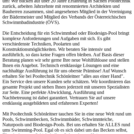
um! Wir blicken auf über 20 Jahre Erfahrung in Sachen Pooltechnik
zurück, arbeiten Jahrzehnte mit renommierten Architekten und
Bauherren zusammen, sind angesehenes Mitglied in der Vereinigung
der Bädermeister und Mitglied des Verbands der Österreichischen
Schwimmbadindustrie (ÖVS).
Die Entscheidung für ein Schwimmbad oder Biodesign-Pool bringt
komplexe Anforderungen und Aufgaben mit sich. Es gibt
verschiedenste Techniken, Poolarten und
Konstruktionsmöglichkeiten. Wir beraten Sie intensiv und
ausführlich, so dass keine Fragen offen bleiben. Auf Basis dieser
Beratung planen wir sehr gerne Ihre neue Wohlfühloase und stellen
Ihnen ein Angebot. Technisch erstklassige Lösungen und eine
nachhaltige Ausführung ist für uns oberste Prämisse! Auf Wunsch
erhalten Sie bei Pooltechnik Schönleitner "alles aus einer Hand".
Ein Service den unsere Kunden sehr schätzen. Wir koordinieren das
gesamte Projekt und stehen Ihnen jederzeit mit unseren Spezialisten
zur Seite. Eine perfekte Abwicklung, Ausführung und
Nachbetreuung ist dabei garantiert. Vertrauen Sie auf unsere
erstklassig ausgebildeten und erfahrenen Experten!
Mit Pooltechnik Schönleitner tauchen Sie in eine neue Welt rund um
Pools, Schwimmbecken, Schwimmbäder, Schwimmteiche,
Naturpools und Biodesign-Pools. Bei uns erhalten Sie ALLES rund
ums Swimming-Pool. Egal ob es sich dabei um das Becken selbst,