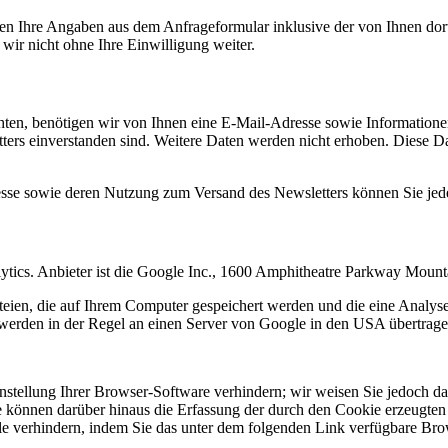
n Ihre Angaben aus dem Anfrageformular inklusive der von Ihnen dor
wir nicht ohne Ihre Einwilligung weiter.
en, benötigen wir von Ihnen eine E-Mail-Adresse sowie Informationen,
rs einverstanden sind. Weitere Daten werden nicht erhoben. Diese Dat
resse sowie deren Nutzung zum Versand des Newsletters können Sie jed
ytics. Anbieter ist die Google Inc., 1600 Amphitheatre Parkway Mou
eien, die auf Ihrem Computer gespeichert werden und die eine Analys
werden in der Regel an einen Server von Google in den USA übertragen
tellung Ihrer Browser-Software verhindern; wir weisen Sie jedoch dara
 können darüber hinaus die Erfassung der durch den Cookie erzeugten 
 verhindern, indem Sie das unter dem folgenden Link verfügbare Brows