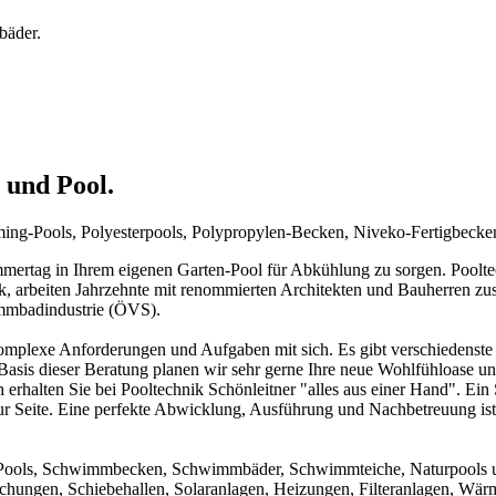
bäder.
 und Pool.
mming-Pools, Polyesterpools, Polypropylen-Becken, Niveko-Fertigbeck
rtag in Ihrem eigenen Garten-Pool für Abkühlung zu sorgen. Pooltechn
ck, arbeiten Jahrzehnte mit renommierten Architekten und Bauherren zu
immbadindustrie (ÖVS).
mplexe Anforderungen und Aufgaben mit sich. Es gibt verschiedenste 
f Basis dieser Beratung planen wir sehr gerne Ihre neue Wohlfühloase u
 erhalten Sie bei Pooltechnik Schönleitner "alles aus einer Hand". Ei
ur Seite. Eine perfekte Abwicklung, Ausführung und Nachbetreuung ist d
um Pools, Schwimmbecken, Schwimmbäder, Schwimmteiche, Naturpools 
achungen, Schiebehallen, Solaranlagen, Heizungen, Filteranlagen, W