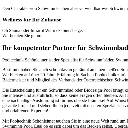
Den Charakter von Schwimmteichen aber verwendbar wie Schwimm
Wellness für Ihr Zuhause
Ob Sauna oder Infrarot Wärmekabine/Liege.
Wir beraten Sie gerne.
Ihr kompetenter Partner für Schwimmbad
Pooltechnik Schönleitner ist der Spezialist für Schwimmbäder, Swi
Bestimmt haben Sie auch schon davon geträumt an einem heißen Somme
Wir blicken auf über 20 Jahre Erfahrung in Sachen Pooltechnik zurü
Bädermeister und Mitglied des Verbands der Österreichischen Schw
Die Entscheidung für ein Schwimmbad oder Biodesign-Pool bringt ko
Sie intensiv und ausführlich, so dass keine Fragen offen bleiben. Au
eine nachhaltige Ausführung ist für uns oberste Prämisse! Auf Wunsch
gesamte Projekt und stehen Ihnen jederzeit mit unseren Spezialisten z
und erfahrenen Experten!
Mit Pooltechnik Schönleitner tauchen Sie in eine neue Welt rund 
Swimming-Pool. Egal ob es sich dabei um das Becken selbst, Überd