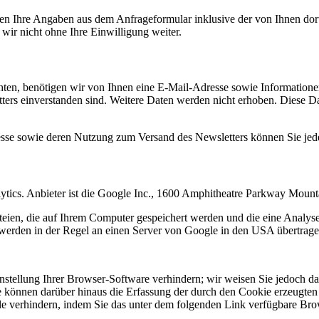
n Ihre Angaben aus dem Anfrageformular inklusive der von Ihnen dor
wir nicht ohne Ihre Einwilligung weiter.
en, benötigen wir von Ihnen eine E-Mail-Adresse sowie Informationen,
rs einverstanden sind. Weitere Daten werden nicht erhoben. Diese Dat
resse sowie deren Nutzung zum Versand des Newsletters können Sie jed
ytics. Anbieter ist die Google Inc., 1600 Amphitheatre Parkway Mou
eien, die auf Ihrem Computer gespeichert werden und die eine Analys
werden in der Regel an einen Server von Google in den USA übertragen
tellung Ihrer Browser-Software verhindern; wir weisen Sie jedoch dara
 können darüber hinaus die Erfassung der durch den Cookie erzeugten 
 verhindern, indem Sie das unter dem folgenden Link verfügbare Brows