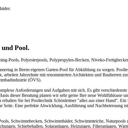
bäder.
 und Pool.
mming-Pools, Polyesterpools, Polypropylen-Becken, Niveko-Fertigbeck
rtag in Ihrem eigenen Garten-Pool für Abkühlung zu sorgen. Pooltechn
ck, arbeiten Jahrzehnte mit renommierten Architekten und Bauherren zu
immbadindustrie (ÖVS).
mplexe Anforderungen und Aufgaben mit sich. Es gibt verschiedenste 
f Basis dieser Beratung planen wir sehr gerne Ihre neue Wohlfühloase u
 erhalten Sie bei Pooltechnik Schönleitner "alles aus einer Hand". Ei
ur Seite. Eine perfekte Abwicklung, Ausführung und Nachbetreuung ist d
um Pools, Schwimmbecken, Schwimmbäder, Schwimmteiche, Naturpools 
achungen, Schiebehallen, Solaranlagen, Heizungen, Filteranlagen, W