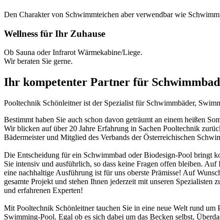
Den Charakter von Schwimmteichen aber verwendbar wie Schwimm
Wellness für Ihr Zuhause
Ob Sauna oder Infrarot Wärmekabine/Liege.
Wir beraten Sie gerne.
Ihr kompetenter Partner für Schwimmbad
Pooltechnik Schönleitner ist der Spezialist für Schwimmbäder, Swi
Bestimmt haben Sie auch schon davon geträumt an einem heißen Somme
Wir blicken auf über 20 Jahre Erfahrung in Sachen Pooltechnik zurü
Bädermeister und Mitglied des Verbands der Österreichischen Schw
Die Entscheidung für ein Schwimmbad oder Biodesign-Pool bringt ko
Sie intensiv und ausführlich, so dass keine Fragen offen bleiben. Au
eine nachhaltige Ausführung ist für uns oberste Prämisse! Auf Wunsch
gesamte Projekt und stehen Ihnen jederzeit mit unseren Spezialisten z
und erfahrenen Experten!
Mit Pooltechnik Schönleitner tauchen Sie in eine neue Welt rund 
Swimming-Pool. Egal ob es sich dabei um das Becken selbst, Überd