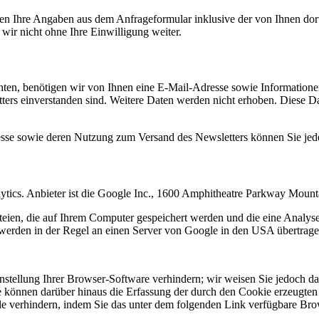
n Ihre Angaben aus dem Anfrageformular inklusive der von Ihnen dor
wir nicht ohne Ihre Einwilligung weiter.
en, benötigen wir von Ihnen eine E-Mail-Adresse sowie Informationen,
rs einverstanden sind. Weitere Daten werden nicht erhoben. Diese Dat
resse sowie deren Nutzung zum Versand des Newsletters können Sie jed
ytics. Anbieter ist die Google Inc., 1600 Amphitheatre Parkway Mou
eien, die auf Ihrem Computer gespeichert werden und die eine Analys
werden in der Regel an einen Server von Google in den USA übertragen
tellung Ihrer Browser-Software verhindern; wir weisen Sie jedoch dara
 können darüber hinaus die Erfassung der durch den Cookie erzeugten 
 verhindern, indem Sie das unter dem folgenden Link verfügbare Brows