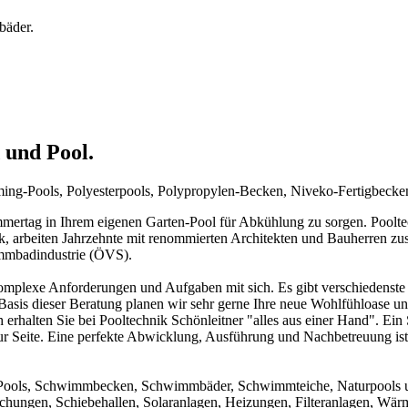
bäder.
 und Pool.
mming-Pools, Polyesterpools, Polypropylen-Becken, Niveko-Fertigbeck
rtag in Ihrem eigenen Garten-Pool für Abkühlung zu sorgen. Pooltechn
ck, arbeiten Jahrzehnte mit renommierten Architekten und Bauherren zu
immbadindustrie (ÖVS).
mplexe Anforderungen und Aufgaben mit sich. Es gibt verschiedenste 
f Basis dieser Beratung planen wir sehr gerne Ihre neue Wohlfühloase u
 erhalten Sie bei Pooltechnik Schönleitner "alles aus einer Hand". Ei
ur Seite. Eine perfekte Abwicklung, Ausführung und Nachbetreuung ist d
um Pools, Schwimmbecken, Schwimmbäder, Schwimmteiche, Naturpools 
achungen, Schiebehallen, Solaranlagen, Heizungen, Filteranlagen, W