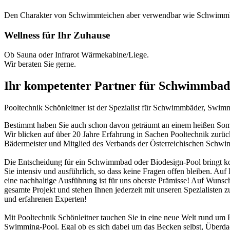
Den Charakter von Schwimmteichen aber verwendbar wie Schwimm
Wellness für Ihr Zuhause
Ob Sauna oder Infrarot Wärmekabine/Liege.
Wir beraten Sie gerne.
Ihr kompetenter Partner für Schwimmbad
Pooltechnik Schönleitner ist der Spezialist für Schwimmbäder, Swi
Bestimmt haben Sie auch schon davon geträumt an einem heißen Somme
Wir blicken auf über 20 Jahre Erfahrung in Sachen Pooltechnik zurü
Bädermeister und Mitglied des Verbands der Österreichischen Schw
Die Entscheidung für ein Schwimmbad oder Biodesign-Pool bringt ko
Sie intensiv und ausführlich, so dass keine Fragen offen bleiben. Au
eine nachhaltige Ausführung ist für uns oberste Prämisse! Auf Wunsch
gesamte Projekt und stehen Ihnen jederzeit mit unseren Spezialisten z
und erfahrenen Experten!
Mit Pooltechnik Schönleitner tauchen Sie in eine neue Welt rund 
Swimming-Pool. Egal ob es sich dabei um das Becken selbst, Überd