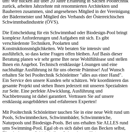
um! Wir blicken auf über 20 Jahre Erfahrung in Sachen Pooltechnik
zurück, arbeiten Jahrzehnte mit renommierten Architekten und
Bauherren zusammen, sind angesehenes Mitglied in der Vereinigung
der Bädermeister und Mitglied des Verbands der Österreichischen
Schwimmbadindustrie (ÖVS).
Die Entscheidung für ein Schwimmbad oder Biodesign-Pool bringt
komplexe Anforderungen und Aufgaben mit sich. Es gibt
verschiedenste Techniken, Poolarten und
Konstruktionsmöglichkeiten. Wir beraten Sie intensiv und
ausführlich, so dass keine Fragen offen bleiben. Auf Basis dieser
Beratung planen wir sehr gerne Ihre neue Wohlfühloase und stellen
Ihnen ein Angebot. Technisch erstklassige Lösungen und eine
nachhaltige Ausführung ist für uns oberste Prämisse! Auf Wunsch
erhalten Sie bei Pooltechnik Schönleitner "alles aus einer Hand".
Ein Service den unsere Kunden sehr schätzen. Wir koordinieren das
gesamte Projekt und stehen Ihnen jederzeit mit unseren Spezialisten
zur Seite. Eine perfekte Abwicklung, Ausführung und
Nachbetreuung ist dabei garantiert. Vertrauen Sie auf unsere
erstklassig ausgebildeten und erfahrenen Experten!
Mit Pooltechnik Schönleitner tauchen Sie in eine neue Welt rund um
Pools, Schwimmbecken, Schwimmbäder, Schwimmteiche,
Naturpools und Biodesign-Pools. Bei uns erhalten Sie ALLES rund
ums Swimming-Pool. Egal ob es sich dabei um das Becken selbst,