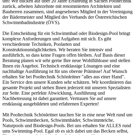
um! Wir blicken auf über 20 Jahre Erfahrung in Sachen Pooltechnik
zurück, arbeiten Jahrzehnte mit renommierten Architekten und
Bauherren zusammen, sind angesehenes Mitglied in der Vereinigung
der Bädermeister und Mitglied des Verbands der Österreichischen
Schwimmbadindustrie (ÖVS).
Die Entscheidung für ein Schwimmbad oder Biodesign-Pool bringt
komplexe Anforderungen und Aufgaben mit sich. Es gibt
verschiedenste Techniken, Poolarten und
Konstruktionsmöglichkeiten. Wir beraten Sie intensiv und
ausführlich, so dass keine Fragen offen bleiben. Auf Basis dieser
Beratung planen wir sehr gerne Ihre neue Wohlfühloase und stellen
Ihnen ein Angebot. Technisch erstklassige Lösungen und eine
nachhaltige Ausführung ist für uns oberste Prämisse! Auf Wunsch
erhalten Sie bei Pooltechnik Schönleitner "alles aus einer Hand".
Ein Service den unsere Kunden sehr schätzen. Wir koordinieren das
gesamte Projekt und stehen Ihnen jederzeit mit unseren Spezialisten
zur Seite. Eine perfekte Abwicklung, Ausführung und
Nachbetreuung ist dabei garantiert. Vertrauen Sie auf unsere
erstklassig ausgebildeten und erfahrenen Experten!
Mit Pooltechnik Schönleitner tauchen Sie in eine neue Welt rund um
Pools, Schwimmbecken, Schwimmbäder, Schwimmteiche,
Naturpools und Biodesign-Pools. Bei uns erhalten Sie ALLES rund
ums Swimming-Pool. Egal ob es sich dabei um das Becken selbst,