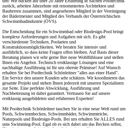
um! Wir blicken auf über 20 Jahre Erfahrung in Sachen Pooltechnik
zurück, arbeiten Jahrzehnte mit renommierten Architekten und
Bauherren zusammen, sind angesehenes Mitglied in der Vereinigung
der Bädermeister und Mitglied des Verbands der Österreichischen
Schwimmbadindustrie (ÖVS).
Die Entscheidung für ein Schwimmbad oder Biodesign-Pool bringt
komplexe Anforderungen und Aufgaben mit sich. Es gibt
verschiedenste Techniken, Poolarten und
Konstruktionsmöglichkeiten. Wir beraten Sie intensiv und
ausführlich, so dass keine Fragen offen bleiben. Auf Basis dieser
Beratung planen wir sehr gerne Ihre neue Wohlfühloase und stellen
Ihnen ein Angebot. Technisch erstklassige Lösungen und eine
nachhaltige Ausführung ist für uns oberste Prämisse! Auf Wunsch
erhalten Sie bei Pooltechnik Schönleitner "alles aus einer Hand".
Ein Service den unsere Kunden sehr schätzen. Wir koordinieren das
gesamte Projekt und stehen Ihnen jederzeit mit unseren Spezialisten
zur Seite. Eine perfekte Abwicklung, Ausführung und
Nachbetreuung ist dabei garantiert. Vertrauen Sie auf unsere
erstklassig ausgebildeten und erfahrenen Experten!
Mit Pooltechnik Schönleitner tauchen Sie in eine neue Welt rund um
Pools, Schwimmbecken, Schwimmbäder, Schwimmteiche,
Naturpools und Biodesign-Pools. Bei uns erhalten Sie ALLES rund
ums Swimming-Pool. Egal ob es sich dabei um das Becken selbst,