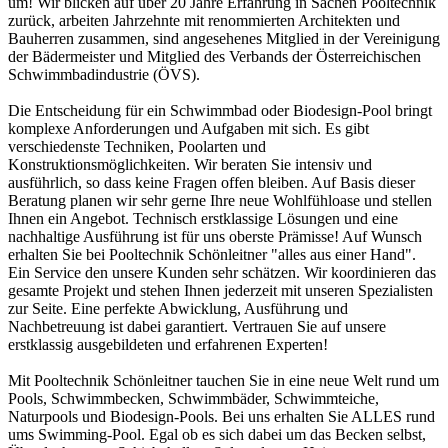
um! Wir blicken auf über 20 Jahre Erfahrung in Sachen Pooltechnik
zurück, arbeiten Jahrzehnte mit renommierten Architekten und
Bauherren zusammen, sind angesehenes Mitglied in der Vereinigung
der Bädermeister und Mitglied des Verbands der Österreichischen
Schwimmbadindustrie (ÖVS).
Die Entscheidung für ein Schwimmbad oder Biodesign-Pool bringt
komplexe Anforderungen und Aufgaben mit sich. Es gibt
verschiedenste Techniken, Poolarten und
Konstruktionsmöglichkeiten. Wir beraten Sie intensiv und
ausführlich, so dass keine Fragen offen bleiben. Auf Basis dieser
Beratung planen wir sehr gerne Ihre neue Wohlfühloase und stellen
Ihnen ein Angebot. Technisch erstklassige Lösungen und eine
nachhaltige Ausführung ist für uns oberste Prämisse! Auf Wunsch
erhalten Sie bei Pooltechnik Schönleitner "alles aus einer Hand".
Ein Service den unsere Kunden sehr schätzen. Wir koordinieren das
gesamte Projekt und stehen Ihnen jederzeit mit unseren Spezialisten
zur Seite. Eine perfekte Abwicklung, Ausführung und
Nachbetreuung ist dabei garantiert. Vertrauen Sie auf unsere
erstklassig ausgebildeten und erfahrenen Experten!
Mit Pooltechnik Schönleitner tauchen Sie in eine neue Welt rund um
Pools, Schwimmbecken, Schwimmbäder, Schwimmteiche,
Naturpools und Biodesign-Pools. Bei uns erhalten Sie ALLES rund
ums Swimming-Pool. Egal ob es sich dabei um das Becken selbst,